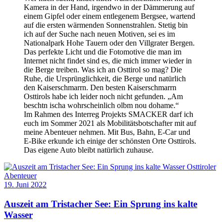
Kamera in der Hand, irgendwo in der Dämmerung auf
einem Gipfel oder einem entlegenem Bergsee, wartend
auf die ersten wärmenden Sonnenstrahlen.
Stetig bin
ich auf der Suche nach neuen Motiven, sei es im
Nationalpark Hohe Tauern oder den Villgrater Bergen.
Das perfekte Licht und die Fotomotive die man im
Internet nicht findet sind es, die mich immer wieder in
die Berge treiben. Was ich an Osttirol so mag? Die
Ruhe, die Ursprünglichkeit, die Berge und natürlich
den Kaiserschmarrn. Den besten Kaiserschmarrn
Osttirols habe ich leider noch nicht gefunden. „Am
beschtn ischa wohrscheinlich olbm nou dohame.“
Im Rahmen des Interreg Projekts SMACKER darf ich
euch im Sommer 2021 als Mobilitätsbotschafter mit auf
meine Abenteuer nehmen. Mit Bus, Bahn, E-Car und
E-Bike erkunde ich einige der schönsten Orte Osttirols.
Das eigene Auto bleibt natürlich zuhause.
Osttiroler
Abenteuer
19. Juni 2022
Auszeit am Tristacher See: Ein Sprung ins kalte
Wasser