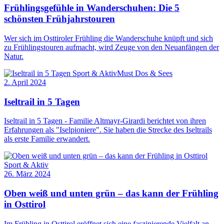
Frühlingsgefühle in Wanderschuhen: Die 5
schönsten Frühjahrstouren
Wer sich im Osttiroler Frühling die Wanderschuhe knüpft und sich
zu Frühlingstouren aufmacht, wird Zeuge von den Neuanfängen der
Natur.
Sport & Aktiv
Must Dos & Sees
2. April 2024
Iseltrail in 5 Tagen
Iseltrail in 5 Tagen - Familie Altmayr-Girardi berichtet von ihren
Erfahrungen als "Iselpioniere". Sie haben die Strecke des Iseltrails
als erste Familie erwandert.
Sport & Aktiv
26. März 2024
Oben weiß und unten grün – das kann der Frühling
in Osttirol
Im Frühling in Osttirol eröffnet sich eine faszinierende Vielfalt an