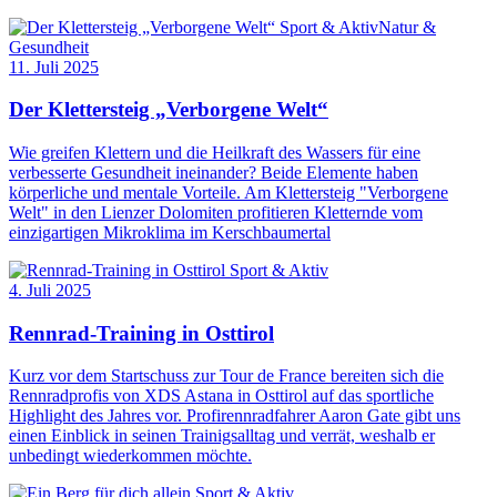
Sport & Aktiv
Natur &
Gesundheit
11. Juli 2025
Der Klettersteig „Verborgene Welt“
Wie greifen Klettern und die Heilkraft des Wassers für eine
verbesserte Gesundheit ineinander? Beide Elemente haben
körperliche und mentale Vorteile. Am Klettersteig "Verborgene
Welt" in den Lienzer Dolomiten profitieren Kletternde vom
einzigartigen Mikroklima im Kerschbaumertal
Sport & Aktiv
4. Juli 2025
Rennrad-Training in Osttirol
Kurz vor dem Startschuss zur Tour de France bereiten sich die
Rennradprofis von XDS Astana in Osttirol auf das sportliche
Highlight des Jahres vor. Profirennradfahrer Aaron Gate gibt uns
einen Einblick in seinen Trainigsalltag und verrät, weshalb er
unbedingt wiederkommen möchte.
Sport & Aktiv