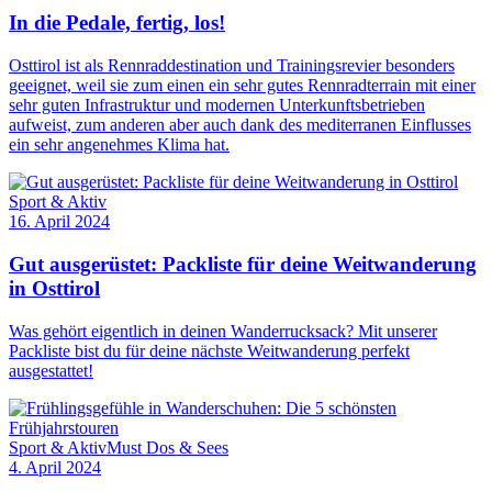
In die Pedale, fertig, los!
Osttirol ist als Rennraddestination und Trainingsrevier besonders
geeignet, weil sie zum einen ein sehr gutes Rennradterrain mit einer
sehr guten Infrastruktur und modernen Unterkunftsbetrieben
aufweist, zum anderen aber auch dank des mediterranen Einflusses
ein sehr angenehmes Klima hat.
Sport & Aktiv
16. April 2024
Gut ausgerüstet: Packliste für deine Weitwanderung
in Osttirol
Was gehört eigentlich in deinen Wanderrucksack? Mit unserer
Packliste bist du für deine nächste Weitwanderung perfekt
ausgestattet!
Sport & Aktiv
Must Dos & Sees
4. April 2024