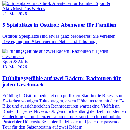
Sport &
Aktiv
Must Dos & Sees
21. Mai 2026
5 Spielplätze in Osttirol: Abenteuer für Familien
Osttirols Spielplätze sind etwas ganz besonderes: Sie vereinen
Bewegung und Abenteuer mit Natur und Erholung.
Sport & Aktiv
13. Mai 2026
Frühlingsgefühle auf zwei Rädern: Radtouren für
jeden Geschmack
Frühling in Osttirol bedeutet den perfekten Start in die Bikesaison.
Zwischen sonnigen Talradwegen, ersten Höhenmetern mit dem E-
Bike und aussichtsreichen Rennradtouren wartet eine Vielfalt an
Routen für jedes Niveau. Ob gemütlich entlang der Isel, mit kleinen
Entdeckungen am Lienzer Talboden oder sportlich hinauf auf die
Pustertaler Höhenstraße – hier findet jede und jeder die passende
Tour für den Saisonbeginn auf zwei Rädern.