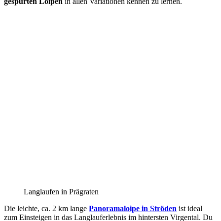
gespurten Loipen
in allen Variationen kennen zu lernen.
Langlaufen in Prägraten
Die leichte, ca. 2 km lange
Panoramaloipe in Ströden
ist ideal
zum Einsteigen in das Langlauferlebnis im hintersten Virgental. Du