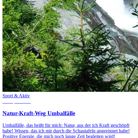
Sport & Aktiv
27. April 2015
Natur-Kraft-Weg Umbalfälle
Umbalfälle, das heißt für mich: Natur, aus der ich Kraft geschöpft
habe! Wissen, das ich mir durch die Schautafeln angeeignet habe!
Positive Energie, die mich noch lange Zeit begleiten wird!