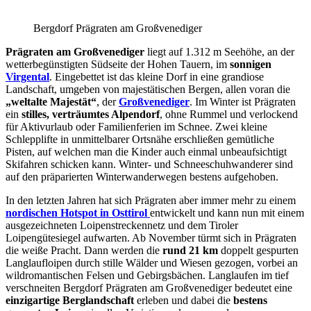
Bergdorf Prägraten am Großvenediger
Prägraten am Großvenediger
liegt auf 1.312 m Seehöhe, an der
wetterbegünstigten Südseite der Hohen Tauern, im
sonnigen
Virgental
. Eingebettet ist das kleine Dorf in eine grandiose
Landschaft, umgeben von majestätischen Bergen, allen voran die
„weltalte Majestät“
, der
Großvenediger
. Im Winter ist Prägraten
ein
stilles, verträumtes Alpendorf
, ohne Rummel und verlockend
für Aktivurlaub oder Familienferien im Schnee. Zwei kleine
Schlepplifte in unmittelbarer Ortsnähe erschließen gemütliche
Pisten, auf welchen man die Kinder auch einmal unbeaufsichtigt
Skifahren schicken kann. Winter- und Schneeschuhwanderer sind
auf den präparierten Winterwanderwegen bestens aufgehoben.
In den letzten Jahren hat sich Prägraten aber immer mehr zu einem
nordischen Hotspot in Osttirol
entwickelt und kann nun mit einem
ausgezeichneten Loipenstreckennetz und dem Tiroler
Loipengütesiegel aufwarten. Ab November türmt sich in Prägraten
die weiße Pracht. Dann werden die
rund 21 km
doppelt gespurten
Langlaufloipen durch stille Wälder und Wiesen gezogen, vorbei an
wildromantischen Felsen und Gebirgsbächen. Langlaufen im tief
verschneiten Bergdorf Prägraten am Großvenediger bedeutet eine
einzigartige Berglandschaft
erleben und dabei die
bestens