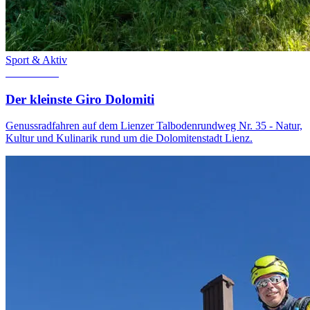
Sport & Aktiv
4. Mai 2022
Der kleinste Giro Dolomiti
Genussradfahren auf dem Lienzer Talbodenrundweg Nr. 35 - Natur,
Kultur und Kulinarik rund um die Dolomitenstadt Lienz.