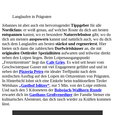
Langlaufen in Prägraten
Johannes ist aber auch ein hervorragender
Tippgeber
für alle
Nordicfans
: er weiß genau, auf welcher Route du dich am besten
entspannen
kannst, wo es besondere
Naturerlebnisse
gibt, wo du
dich am meisten
auspowern
kannst und natürlich auch, wo du dich
nach dem Langlaufen am besten
stärkst und regenerierst
. Hier
bieten sich dann die zahlreichen
Dorfwirtshäuser
an, die mit
originalen Osttiroler Spezialitäten
aufwarten und teilweise direkt
neben den Loipen liegen. Beim Loipenausgangspunkt
„Freizeitzentrum“ liegt das
Cafe Gries
. Es wird seit heuer vom
Geschwisterpaar Gasser mit viel Engagement geführt und und ist
neben der
Pizzeria Petro
ein idealer Treffpunkt nach dem
nordischen Ausflug auf den Loipen im Ortszentrum von Prägraten.
In Hinterbichl lohnt sich eine Einkehr beim traditionellem Tiroler
Wirtshaus
„Gasthof Islitzer“
, nur 5 Min. von der Loipe entfernt.
Und nach den 5 Kilometern der
Bobojach-Wallhorn Runde
erwartet dich im
Gasthaus Großvenediger
der Familie Steiner ein
kulinarisches Abenteuer, das dich rasch wieder zu Kräften kommen
lässt.