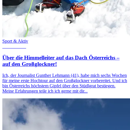
Sport & Aktiv
10. Juli 2017
Über die Himmelleiter auf das Dach Österreichs –
auf den Großglockner!
Ich, der Journalist Gunther Lehmann (41), habe mich sechs Wochen
für meine erste Hochtour auf den Großglockner vorbereitet. Und ich
bin Österreichs höchstem Gipfel über den Stüdlgrat bestiegen.
Meine Erfahrungen teile ich ich gerne mit dir...