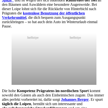
Spitze“
und ist wegen des sich bildenden
Rauhreifes der Isel
an
den Bäumen und Auwäldern eine besondere Augenweide. Bei
dieser Loipe lohnt sich für die Rückkehr von Hinterbichl nach
Prägraten die
kostenlose Benutzung der öffentlichen
Verkehrsmittel
, die dich bequem zum Ausgangspunkt
zurückbringen – so hat auch dein Auto im Winterurlaub einmal
Pause.
Iselloipe
Iselloipe
Die hohe
Kompetenz Prägratens im nordischen Sport
kommt
sowohl den Gästen als auch den Einheimischen zugute. Das immer
alles perfekt vorbereitet ist, dafür sorgt
Johannes Berger
. Er spurt
täglich die Loipen
, bemüht sich um interessante und