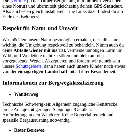
Die
Notruf App
der Tiroler Bergrettung hilft dir beim Versenden
eines Notrufs und übermittelt gleichzeitig deinen
GPS-Standort
.
Also am besten gleich installieren – die Links dazu findest du am
Ende des Beitrages!
Respekt für Natur und Umwelt
Wir möchten unsere Natur bestmöglich erhalten, deshalb ist uns
wichtig, die Umgebung respektvoll zu behandeln. Nimm auch du
deine
Abfälle wieder mit ins Tal
, vermeide unnötigen Lärm um
Wild- und Weidetiere nicht zu stören und bleib auf den
vorgegebenen Wegen. Akzeptieren und fördern wir gemeinsam
unsere
Schutzgebiete
, dann haben auch unsere Kinder noch etwas
von der
einzigartigen Landschaft
mit all ihrer Besonderheit.
Informationen zur Bergwegklassifizierung
Wanderweg
Technische Schwierigkeit: Allgemein zugängliche Gehstrecke,
breite Anlage mit geringen Steigungen/Gefällen.
Anforderung an den Wanderer: Keine Bergerfahrenheit und
spezielle Bergausrüstung notwendig.
Roter Bergweg