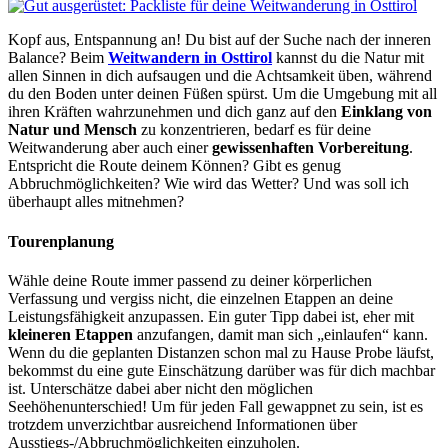
Kopf aus, Entspannung an! Du bist auf der Suche nach der inneren
Balance? Beim
Weitwandern in Osttirol
kannst du die Natur mit
allen Sinnen in dich aufsaugen und die Achtsamkeit üben, während
du den Boden unter deinen Füßen spürst. Um die Umgebung mit all
ihren Kräften wahrzunehmen und dich ganz auf den
Einklang von
Natur und Mensch
zu konzentrieren, bedarf es für deine
Weitwanderung aber auch einer
gewissenhaften Vorbereitung
.
Entspricht die Route deinem Können? Gibt es genug
Abbruchmöglichkeiten? Wie wird das Wetter? Und was soll ich
überhaupt alles mitnehmen?
Tourenplanung
Wähle deine Route immer passend zu deiner körperlichen
Verfassung und vergiss nicht, die einzelnen Etappen an deine
Leistungsfähigkeit anzupassen. Ein guter Tipp dabei ist, eher mit
kleineren Etappen
anzufangen, damit man sich „einlaufen“ kann.
Wenn du die geplanten Distanzen schon mal zu Hause Probe läufst,
bekommst du eine gute Einschätzung darüber was für dich machbar
ist. Unterschätze dabei aber nicht den möglichen
Seehöhenunterschied! Um für jeden Fall gewappnet zu sein, ist es
trotzdem unverzichtbar ausreichend Informationen über
Ausstiegs-/Abbruchmöglichkeiten einzuholen.