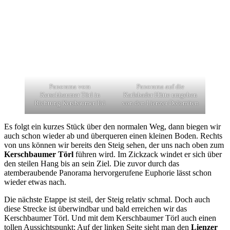
Panorama vom
Panorama auf die
Kerschbaumer Törl in
Karlsbader Hütte umgeben
Richtung Kersbaumer Tal
von den Lienzer Dolomiten
Es folgt ein kurzes Stück über den normalen Weg, dann biegen wir
auch schon wieder ab und überqueren einen kleinen Boden. Rechts
von uns können wir bereits den Steig sehen, der uns nach oben zum
Kerschbaumer Törl
führen wird. Im Zickzack windet er sich über
den steilen Hang bis an sein Ziel. Die zuvor durch das
atemberaubende Panorama hervorgerufene Euphorie lässt schon
wieder etwas nach.
Die nächste Etappe ist steil, der Steig relativ schmal. Doch auch
diese Strecke ist überwindbar und bald erreichen wir das
Kerschbaumer Törl. Und mit dem Kerschbaumer Törl auch einen
tollen Aussichtspunkt: Auf der linken Seite sieht man den
Lienzer