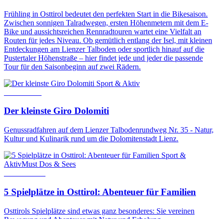
Frühling in Osttirol bedeutet den perfekten Start in die Bikesaison.
Zwischen sonnigen Talradwegen, ersten Höhenmetern mit dem E-
Bike und aussichtsreichen Rennradtouren wartet eine Vielfalt an
Routen für jedes Niveau. Ob gemütlich entlang der Isel, mit kleinen
Entdeckungen am Lienzer Talboden oder sportlich hinauf auf die
Pustertaler Höhenstraße – hier findet jede und jeder die passende
Tour für den Saisonbeginn auf zwei Rädern.
Sport & Aktiv
4. Mai 2022
Der kleinste Giro Dolomiti
Genussradfahren auf dem Lienzer Talbodenrundweg Nr. 35 - Natur,
Kultur und Kulinarik rund um die Dolomitenstadt Lienz.
Sport &
Aktiv
Must Dos & Sees
21. Mai 2026
5 Spielplätze in Osttirol: Abenteuer für Familien
Osttirols Spielplätze sind etwas ganz besonderes: Sie vereinen