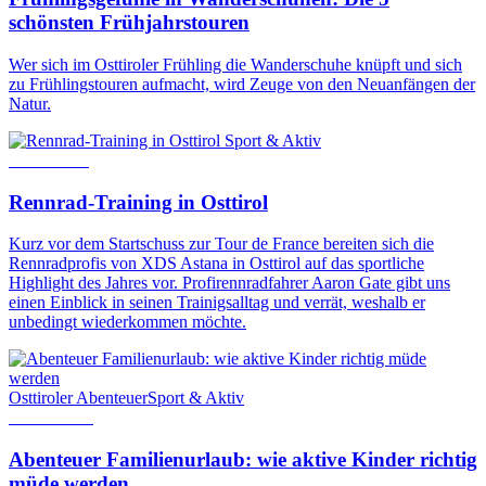
schönsten Frühjahrstouren
Wer sich im Osttiroler Frühling die Wanderschuhe knüpft und sich
zu Frühlingstouren aufmacht, wird Zeuge von den Neuanfängen der
Natur.
Sport & Aktiv
4. Juli 2025
Rennrad-Training in Osttirol
Kurz vor dem Startschuss zur Tour de France bereiten sich die
Rennradprofis von XDS Astana in Osttirol auf das sportliche
Highlight des Jahres vor. Profirennradfahrer Aaron Gate gibt uns
einen Einblick in seinen Trainigsalltag und verrät, weshalb er
unbedingt wiederkommen möchte.
Osttiroler Abenteuer
Sport & Aktiv
8. Juni 2022
Abenteuer Familienurlaub: wie aktive Kinder richtig
müde werden