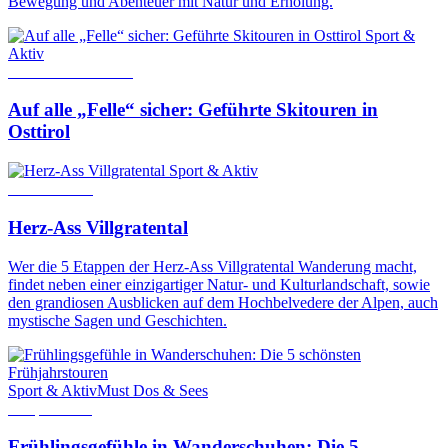
Bewegung und Abenteuer mit Natur und Erholung.
Sport &
Aktiv
17. Dezember 2025
Auf alle „Felle“ sicher: Geführte Skitouren in
Osttirol
Sport & Aktiv
20. Mai 2018
Herz-Ass Villgratental
Wer die 5 Etappen der Herz-Ass Villgratental Wanderung macht,
findet neben einer einzigartiger Natur- und Kulturlandschaft, sowie
den grandiosen Ausblicken auf dem Hochbelvedere der Alpen, auch
mystische Sagen und Geschichten.
Sport & Aktiv
Must Dos & Sees
4. April 2024
Frühlingsgefühle in Wanderschuhen: Die 5