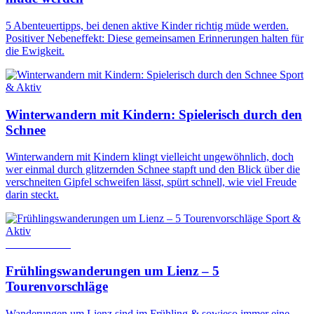
5 Abenteuertipps, bei denen aktive Kinder richtig müde werden.
Positiver Nebeneffekt: Diese gemeinsamen Erinnerungen halten für
die Ewigkeit.
Sport
& Aktiv
Winterwandern mit Kindern: Spielerisch durch den
Schnee
Winterwandern mit Kindern klingt vielleicht ungewöhnlich, doch
wer einmal durch glitzernden Schnee stapft und den Blick über die
verschneiten Gipfel schweifen lässt, spürt schnell, wie viel Freude
darin steckt.
Sport &
Aktiv
16. März 2026
Frühlingswanderungen um Lienz – 5
Tourenvorschläge
Wanderungen um Lienz sind im Frühling & sowieso immer eine