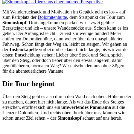
Mit Wanderrucksack und Motivation im Gepäck geht es los – auf
zum Parkplatz der
Dolomitenhütte
, dem Startpunkt der Tour zum
Simonskopf
. Dort angekommen packen wir – zwei geübte
Bergsteiger und ich – unsere Wanderstöcke aus. Schon kann es los
gehen. Der Anfang ist leicht – zuerst zur wenige hundert Meter
entfernten Dolomitenhütte, dann weiter über den unasphaltierten
Fahrweg. Schon fängt der Weg an, leicht zu steigen. Wir gehen an
der
Insteinkapelle
vorbei und es dauert nicht lange, bis wir vor der
ersten Entscheidung stehen: Lieber über Stock und Stein, sprich
über den Steig, oder doch lieber über den etwas längeren, dafür
gemütlicheren, normalen Weg? Wir entscheiden uns ohne Zögern
für die abenteuerlichere Variante.
Die Tour beginnt
Über den Steig geht es also durch den Wald nach oben. Höhenmeter
zu machen, dauert hier nicht lange. Als wir das Ende des Steiges
erreichen, eröffnet sich uns ein
umwerfendes Panorama
auf die
Lienzer Dolomiten. Und rechts oben, hoch über uns, können wir
schon unser Ziel sehen – der
Simonskopf
schaut auf uns herab.