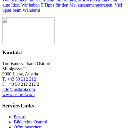
gute Idee. Wir haben 5 Tipps für den Mai zusammengetragen. Viel
Spaß beim Wandern!
Kontakt
Tourismusverband Osttirol
Mühlgasse 11
9900 Lienz, Austria
T.
+43 50 212 212
F. +43 50 212 212 2
info@osttirol.com
www.osttirol.com
Service-Links
Presse
Bildarchiv Osttirol
Öffnungszeiten