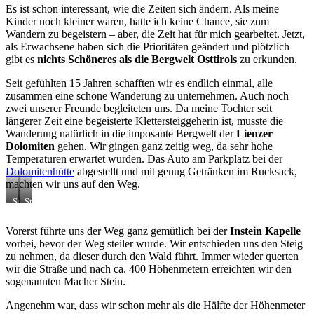
Es ist schon interessant, wie die Zeiten sich ändern. Als meine
Kinder noch kleiner waren, hatte ich keine Chance, sie zum
Wandern zu begeistern – aber, die Zeit hat für mich gearbeitet. Jetzt,
als Erwachsene haben sich die Prioritäten geändert und plötzlich
gibt es
nichts Schöneres
als die
Bergwelt Osttirols
zu erkunden.
Seit gefühlten 15 Jahren schafften wir es endlich einmal, alle
zusammen eine schöne Wanderung zu unternehmen. Auch noch
zwei unserer Freunde begleiteten uns. Da meine Tochter seit
längerer Zeit eine begeisterte Klettersteiggeherin ist, musste die
Wanderung natürlich in die imposante Bergwelt der
Lienzer
Dolomiten
gehen. Wir gingen ganz zeitig weg, da sehr hohe
Temperaturen erwartet wurden. Das Auto am Parkplatz bei der
Dolomitenhütte
abgestellt und mit genug Getränken im Rucksack,
machten wir uns auf den Weg.
Start
Steil
unserer
führt
Wanderung
der
Vorerst führte uns der Weg ganz gemütlich bei der
Instein Kapelle
bei
Weg
vorbei, bevor der Weg steiler wurde. Wir entschieden uns den Steig
der
nach
Dolomitenhütte
oben,
zu nehmen, da dieser durch den Wald führt. Immer wieder querten
umrahmt
wir die Straße und nach ca. 400 Höhenmetern erreichten wir den
von
sogenannten Macher Stein.
den
Lienzer
Angenehm war, dass wir schon mehr als die Hälfte der Höhenmeter
Dolomiten