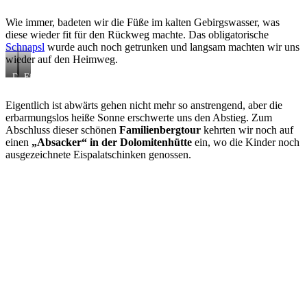
Laserzsee
wir
uns
Wie immer, badeten wir die Füße im kalten Gebirgswasser, was
verdient
diese wieder fit für den Rückweg machte. Das obligatorische
Schnapsl
wurde auch noch getrunken und langsam machten wir uns
wieder auf den Heimweg.
Der
Ein
Laserzsee
Schnapserl
mit
zum
Eigentlich ist abwärts gehen nicht mehr so anstrengend, aber die
seinem
Abschluss
erbarmungslos heiße Sonne erschwerte uns den Abstieg. Zum
tiefblauen
Wasser
Abschluss dieser schönen
Familienbergtour
kehrten wir noch auf
einen
„Absacker“ in der Dolomitenhütte
ein, wo die Kinder noch
ausgezeichnete Eispalatschinken genossen.