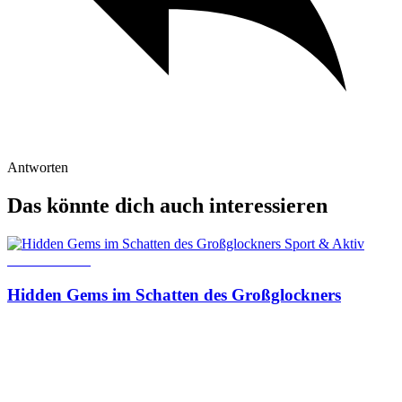
Antworten
Das könnte dich auch interessieren
Sport & Aktiv
30. März 2026
S
1
Hidden Gems im Schatten des Großglockners
I
f