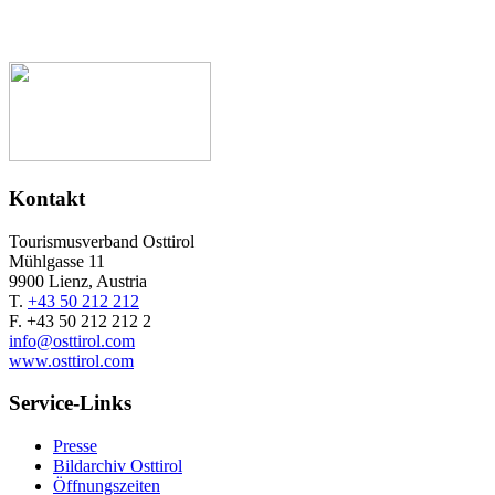
b
M
Kontakt
Tourismusverband Osttirol
Mühlgasse 11
9900 Lienz, Austria
T.
+43 50 212 212
F. +43 50 212 212 2
info@osttirol.com
www.osttirol.com
Service-Links
Presse
Bildarchiv Osttirol
Öffnungszeiten