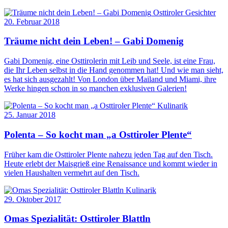
Osttiroler Gesichter
20. Februar 2018
Träume nicht dein Leben! – Gabi Domenig
Gabi Domenig, eine Osttirolerin mit Leib und Seele, ist eine Frau,
die Ihr Leben selbst in die Hand genommen hat! Und wie man sieht,
es hat sich ausgezahlt! Von London über Mailand und Miami, ihre
Werke hingen schon in so manchen exklusiven Galerien!
Kulinarik
25. Januar 2018
Polenta – So kocht man „a Osttiroler Plente“
Früher kam die Osttiroler Plente nahezu jeden Tag auf den Tisch.
Heute erlebt der Maisgrieß eine Renaissance und kommt wieder in
vielen Haushalten vermehrt auf den Tisch.
Kulinarik
29. Oktober 2017
Omas Spezialität: Osttiroler Blattln