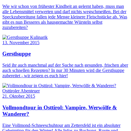
Wie wir schon von frühester Kindheit an gelernt haben, muss man
alle Lebensmittel verwerten und darf nichts wegschmeißen. Bei der
Speckzubereitung fallen jede Menge kleinere Fleischstücke ab. Was
gibt es nun Besseres als hausgemachte Würsteln selbst
zuzubereiten?
Kulinarik
13. November 2015
Gerstlsuppe
Seid ihr auch manchmal auf der Suche nach gesunden, frischen aber
auch schnellen Rezepten? In nur 30 Minuten wird die Gerstlsuppe
zubereitet - wir zeigen es euch hier!
Osttiroler Abenteuer
21. Oktober 2015
Vollmondtour in Osttirol: Vampire, Werwölfe &
Wanderer?
Eine Vollmond-Schneeschuhtour am Zettersfeld ist ein absoluter
Geheimtipp für den Winter! Alle Infos zu Buchung, Route und