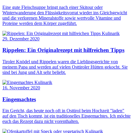
Eine gute Fleischsuppe bringt nach einer Skitour oder
Winterwanderung den Flüssigkeitsvorrat wieder ins Gleichgewicht
und die verlorenen Mineralstoffe sowie wertvolle Vitamine und
Proteine werden dem Körper zugeführt.
Kulinarik
29. Dezember 2020
Rippelen: Ein Originalrezept mit hilfreichen Tipps
Tiroler Knödel und Rippelen waren die Lieblingsgerichte von
meinem Papa und werden auf vielen Osttiroler Hütten gekocht. Sie
sind bei Jung und Alt sehr beliebt.
Kulinarik
16. November 2020
Eingemachtes
Ein Gericht, das heute noch oft in Osttirol beim Hochzeit "laden"
auf den Tisch kommt, ist ein traditionelles Eingemachtes. Ich möchte
euch das Rezept dazu nicht vorenthalten.
Kulinarik