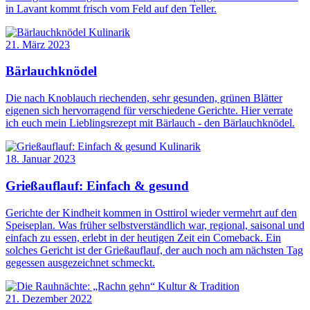
in Lavant kommt frisch vom Feld auf den Teller.
Kulinarik
21. März 2023
Bärlauchknödel
Die nach Knoblauch riechenden, sehr gesunden, grünen Blätter
eigenen sich hervorragend für verschiedene Gerichte. Hier verrate
ich euch mein Lieblingsrezept mit Bärlauch - den Bärlauchknödel.
Kulinarik
18. Januar 2023
Grießauflauf: Einfach & gesund
Gerichte der Kindheit kommen in Osttirol wieder vermehrt auf den
Speiseplan. Was früher selbstverständlich war, regional, saisonal und
einfach zu essen, erlebt in der heutigen Zeit ein Comeback. Ein
solches Gericht ist der Grießauflauf, der auch noch am nächsten Tag
gegessen ausgezeichnet schmeckt.
Kultur & Tradition
21. Dezember 2022