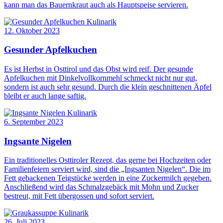
kann man das Bauernkraut auch als Hauptspeise servieren.
Kulinarik
12. Oktober 2023
Gesunder Apfelkuchen
Es ist Herbst in Osttirol und das Obst wird reif. Der gesunde
Apfelkuchen mit Dinkelvollkornmehl schmeckt nicht nur gut,
sondern ist auch sehr gesund. Durch die klein geschnittenen Äpfel
bleibt er auch lange saftig.
Kulinarik
6. September 2023
Ingsante Nigelen
Ein traditionelles Osttiroler Rezept, das gerne bei Hochzeiten oder
Familienfeiern serviert wird, sind die „Ingsanten Nigelen“. Die im
Fett gebackenen Teigstücke werden in eine Zuckermilch gegeben.
Anschließend wird das Schmalzgebäck mit Mohn und Zucker
bestreut, mit Fett übergossen und sofort serviert.
Kulinarik
26. Juli 2023