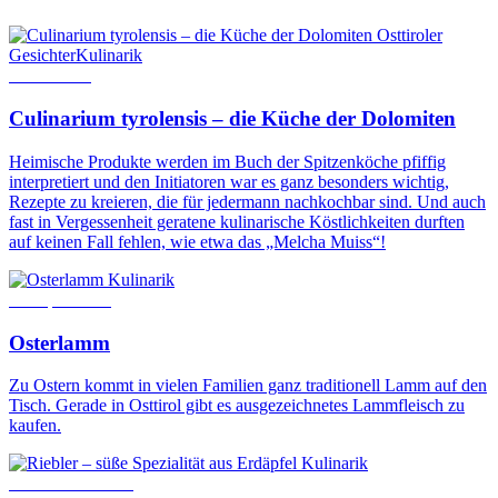
Osttiroler
Gesichter
Kulinarik
9. Juli 2018
Culinarium tyrolensis – die Küche der Dolomiten
Heimische Produkte werden im Buch der Spitzenköche pfiffig
interpretiert und den Initiatoren war es ganz besonders wichtig,
Rezepte zu kreieren, die für jedermann nachkochbar sind. Und auch
fast in Vergessenheit geratene kulinarische Köstlichkeiten durften
auf keinen Fall fehlen, wie etwa das „Melcha Muiss“!
Kulinarik
13. April 2017
Osterlamm
Zu Ostern kommt in vielen Familien ganz traditionell Lamm auf den
Tisch. Gerade in Osttirol gibt es ausgezeichnetes Lammfleisch zu
kaufen.
Kulinarik
21. Oktober 2020