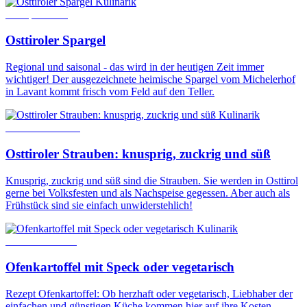
Kulinarik
11. April 2023
Osttiroler Spargel
Regional und saisonal - das wird in der heutigen Zeit immer
wichtiger! Der ausgezeichnete heimische Spargel vom Michelerhof
in Lavant kommt frisch vom Feld auf den Teller.
Kulinarik
23. Februar 2022
Osttiroler Strauben: knusprig, zuckrig und süß
Knusprig, zuckrig und süß sind die Strauben. Sie werden in Osttirol
gerne bei Volksfesten und als Nachspeise gegessen. Aber auch als
Frühstück sind sie einfach unwiderstehlich!
Kulinarik
2. Oktober 2020
Ofenkartoffel mit Speck oder vegetarisch
Rezept Ofenkartoffel: Ob herzhaft oder vegetarisch, Liebhaber der
einfachen und günstigen Küche kommen hier auf ihre Kosten.