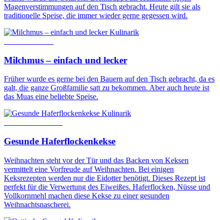
Magenverstimmungen auf den Tisch gebracht. Heute gilt sie als
traditionelle Speise, die immer wieder gerne gegessen wird.
Kulinarik
28. Januar 2021
Milchmus – einfach und lecker
Früher wurde es gerne bei den Bauern auf den Tisch gebracht, da es
galt, die ganze Großfamilie satt zu bekommen. Aber auch heute ist
das Muas eine beliebte Speise.
Kulinarik
6. November 2025
Gesunde Haferflockenkekse
Weihnachten steht vor der Tür und das Backen von Keksen
vermittelt eine Vorfreude auf Weihnachten. Bei einigen
Keksrezepten werden nur die Eidotter benötigt. Dieses Rezept ist
perfekt für die Verwertung des Eiweißes. Haferflocken, Nüsse und
Vollkornmehl machen diese Kekse zu einer gesunden
Weihnachtsnascherei.