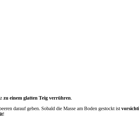
lz
zu einem glatten Teig verrühren
.
zbeeren darauf geben. Sobald die Masse am Boden gestockt ist
vorsich
it
!