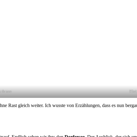
rfersee
Klei
ne Rast gleich weiter. Ich wusste von Erzählungen, dass es nun berg
nauf. Endlich sehen wir ihn: den
Dorfersee
. Der Ausblick, der sich un