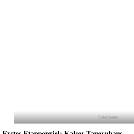
Dabaklamm
Erstes Etappenziel: Kalser Tauernhaus