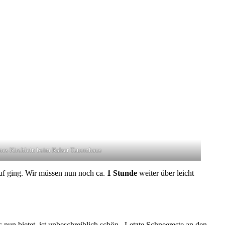
nes Kirchlein beim Kalser Tauernhaus
auf ging. Wir müssen nun noch ca.
1 Stunde
weiter über leicht
s nun bietet, ist unbeschreiblich schön. Letzte Schneereste an den