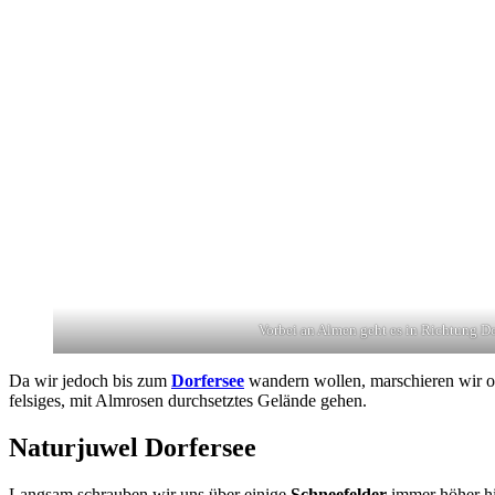
Vorbei an Almen geht es in Richtung Do
Da wir jedoch bis zum
Dorfersee
wandern wollen, marschieren wir oh
felsiges, mit Almrosen durchsetztes Gelände gehen.
Naturjuwel Dorfersee
Langsam schrauben wir uns über einige
Schneefelder
immer höher hi