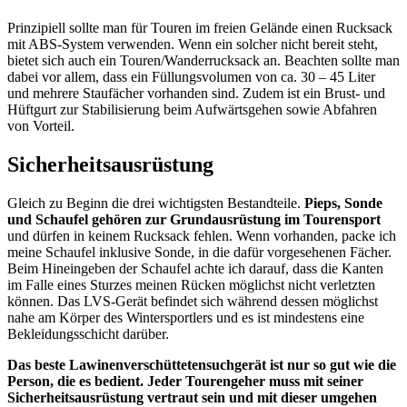
Prinzipiell sollte man für Touren im freien Gelände einen Rucksack
mit ABS-System verwenden. Wenn ein solcher nicht bereit steht,
bietet sich auch ein Touren/Wanderrucksack an. Beachten sollte man
dabei vor allem, dass ein Füllungsvolumen von ca. 30 – 45 Liter
und mehrere Staufächer vorhanden sind. Zudem ist ein Brust- und
Hüftgurt zur Stabilisierung beim Aufwärtsgehen sowie Abfahren
von Vorteil.
Sicherheitsausrüstung
Gleich zu Beginn die drei wichtigsten Bestandteile.
Pieps, Sonde
und Schaufel gehören zur Grundausrüstung im Tourensport
und dürfen in keinem Rucksack fehlen. Wenn vorhanden, packe ich
meine Schaufel inklusive Sonde, in die dafür vorgesehenen Fächer.
Beim Hineingeben der Schaufel achte ich darauf, dass die Kanten
im Falle eines Sturzes meinen Rücken möglichst nicht verletzten
können. Das LVS-Gerät befindet sich während dessen möglichst
nahe am Körper des Wintersportlers und es ist mindestens eine
Bekleidungsschicht darüber.
Das beste Lawinenverschüttetensuchgerät ist nur so gut wie die
Person, die es bedient. Jeder Tourengeher muss mit seiner
Sicherheitsausrüstung vertraut sein und mit dieser umgehen