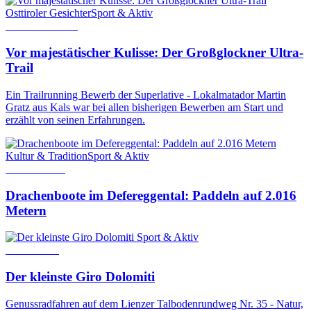
Osttiroler Gesichter
Sport & Aktiv
2. Oktober 2024
Vor majestätischer Kulisse: Der Großglockner Ultra-
Trail
Ein Trailrunning Bewerb der Superlative - Lokalmatador Martin
Gratz aus Kals war bei allen bisherigen Bewerben am Start und
erzählt von seinen Erfahrungen.
Kultur & Tradition
Sport & Aktiv
12. Juni 2026
Drachenboote im Defereggental: Paddeln auf 2.016
Metern
Sport & Aktiv
4. Mai 2022
Der kleinste Giro Dolomiti
Genussradfahren auf dem Lienzer Talbodenrundweg Nr. 35 - Natur,