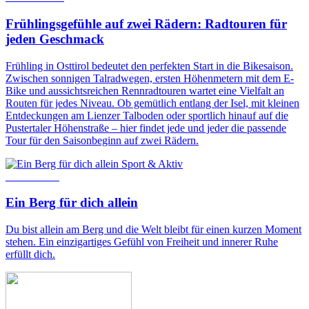
Frühlingsgefühle auf zwei Rädern: Radtouren für
jeden Geschmack
Frühling in Osttirol bedeutet den perfekten Start in die Bikesaison.
Zwischen sonnigen Talradwegen, ersten Höhenmetern mit dem E-
Bike und aussichtsreichen Rennradtouren wartet eine Vielfalt an
Routen für jedes Niveau. Ob gemütlich entlang der Isel, mit kleinen
Entdeckungen am Lienzer Talboden oder sportlich hinauf auf die
Pustertaler Höhenstraße – hier findet jede und jeder die passende
Tour für den Saisonbeginn auf zwei Rädern.
Sport & Aktiv
4. Juni 2025
Ein Berg für dich allein
Du bist allein am Berg und die Welt bleibt für einen kurzen Moment
stehen. Ein einzigartiges Gefühl von Freiheit und innerer Ruhe
erfüllt dich.