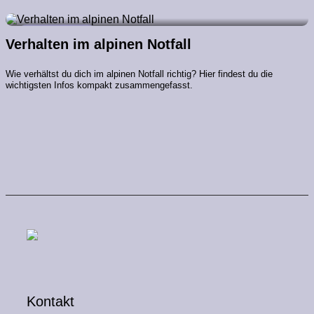
22. Mai 2025
Sport & Aktiv
Verhalten im alpinen Notfall
Wie verhältst du dich im alpinen Notfall richtig? Hier findest du die
wichtigsten Infos kompakt zusammengefasst.
D
O
A
R
Kontakt