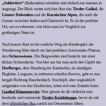
„Soldertüre“
(Balkontüre) schreiten und einfach nur staunen in
angesagt. Der Blick weitet sich hier über das
Tiroler Gailtal
, die
Lienzer Dolomiten
und die
Karnischen Alpen
, die auch die
Grenze zwischen Italien und Österreich ist. Es ist der perfekte
Ort, um zu erkennen, wie klein man im Vergleich zur
großartigen Natur ist.
Nach kurzer Rast ist der restliche Weg ein Kinderspiel: der
Wanderweg führt durch ein fast perfektes, horizontales Plateau,
den
Ochsenwiesen
. Die Bergweiden sind bedeckt mit einer
dicken Schneedecke. Von hier aus hat man auch den Gipfel des
Dorfberges
, dem Hausberg der Kartitscher, als ständigen
Begleiter. Langsam, in mehreren scharfen Kurven, geht es nun
bergab Richtung Rauchenbach. Erschöpft, aber unglaublich
aufgeladen von den Eindrücken, lohnt sich eine Einkehr beim
Gasthof Klammerwirt
. Hier gönnst du dir vielleicht eine
herzhafte und wärmende
Tiroler Knödelsuppe
,
bevor du mit
dem
öffentlichen Bus
zurück ins Ortszentrum fährst.