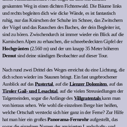
gesäumten Weg in einen dichten Fichtenwald. Die Bäume links
und rechts begleiten dich wie dicke Wände, es ist fantastisch
ruhig, nur das Knirschen der Schuhe im Schnee, das Zwitschern
der Vögel und das Rauschen des Baches, der dein Begleiter ist,
sind zu hören. Zwischendurch ist immer wieder ein Blick auf die
Karnischen Alpen zu erhaschen, die schneebedeckten Gipfel der
Hochgränten
(2.560 m) und der um knapp 35 Meter höheren
Demut
sind deine ständigen Beobachter auf dieser Tour.
Nach rund zwei Drittel des Weges erreichst du eine Lichtung, die
dich schon wieder ins Staunen bringt. Ein fast ungebrochener
Ausblick auf das
Pustertal
, auf die
Lienzer Dolomiten
, auf das
Tiroler Gail- und Lesachtal
, auf die vielen Streusiedlungen der
Talgemeinden, sogar die Anfänge des
Villgratentals
kann man
von hieraus sehen. Wie wohl die einzelnen Berge hier heißen,
welche Ortschaft versteckt sich hier ganz in der Ferne? Zur Hilfe
hat man hier ein großes
Panorama-Fernrohr
aufgestellt, das
sogar die einzelnen Namen der anvisierten Landschafts- und