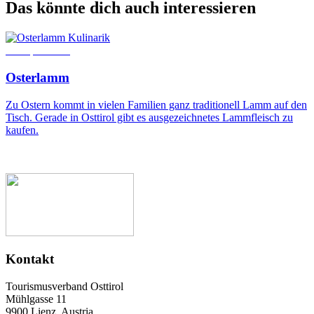
Das könnte dich auch interessieren
Kulinarik
13. April 2017
1
Osterlamm
Zu Ostern kommt in vielen Familien ganz traditionell Lamm auf den
E
Tisch. Gerade in Osttirol gibt es ausgezeichnetes Lammfleisch zu
S
kaufen.
Kontakt
Tourismusverband Osttirol
Mühlgasse 11
9900 Lienz, Austria