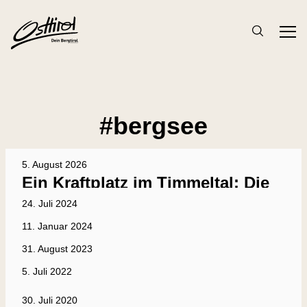
#
bergsee
5. August 2026
Ein Kraftplatz im Timmeltal: Die
Eisseehütte
24. Juli 2024
Hütten direkt am Bergsee
11. Januar 2024
Osttiroler Gesichter
Großglockner statt Großstadt
31. August 2023
Sport & Aktiv
Sport & Aktiv
„Gemma Gletscher schaugen!“
5. Juli 2022
Natur & Gesundheit
Must Dos & Sees
Bergseen in Osttirol
22. September 2021
Natur & Gesundheit
30. Juli 2020