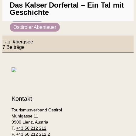
4 malerische Hütten am Bergsee
Das Kalser Dorfertal – Ein Tal mit
Must Dos & Sees
Geschichte
Sport & Aktiv
Osttiroler Abenteuer
Tag:
#
bergsee
7 Beiträge
Kontakt
Tourismusverband Osttirol
Mühlgasse 11
9900 Lienz, Austria
T.
+43 50 212 212
F. +43 50 212 212 2