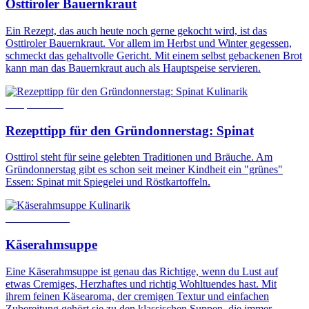
Osttiroler Bauernkraut
Ein Rezept, das auch heute noch gerne gekocht wird, ist das
Osttiroler Bauernkraut. Vor allem im Herbst und Winter gegessen,
schmeckt das gehaltvolle Gericht. Mit einem selbst gebackenen Brot
kann man das Bauernkraut auch als Hauptspeise servieren.
Kulinarik
3. April 2017
Rezepttipp für den Gründonnerstag: Spinat
Osttirol steht für seine gelebten Traditionen und Bräuche. Am
Gründonnerstag gibt es schon seit meiner Kindheit ein "grünes"
Essen: Spinat mit Spiegelei und Röstkartoffeln.
Kulinarik
7. Januar 2026
Käserahmsuppe
Eine Käserahmsuppe ist genau das Richtige, wenn du Lust auf
etwas Cremiges, Herzhaftes und richtig Wohltuendes hast. Mit
ihrem feinen Käsearoma, der cremigen Textur und einfachen
Zubereitung gehört sie zu den klassischen Suppen, die immer