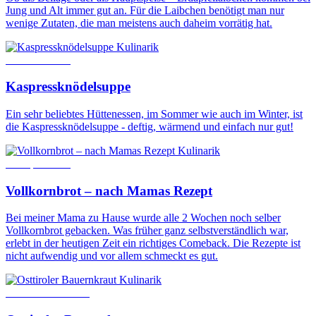
Jung und Alt immer gut an. Für die Laibchen benötigt man nur
wenige Zutaten, die man meistens auch daheim vorrätig hat.
Kulinarik
11. März 2019
Kaspressknödelsuppe
Ein sehr beliebtes Hüttenessen, im Sommer wie auch im Winter, ist
die Kaspressknödelsuppe - deftig, wärmend und einfach nur gut!
Kulinarik
29. April 2022
Vollkornbrot – nach Mamas Rezept
Bei meiner Mama zu Hause wurde alle 2 Wochen noch selber
Vollkornbrot gebacken. Was früher ganz selbstverständlich war,
erlebt in der heutigen Zeit ein richtiges Comeback. Die Rezepte ist
nicht aufwendig und vor allem schmeckt es gut.
Kulinarik
2. November 2023