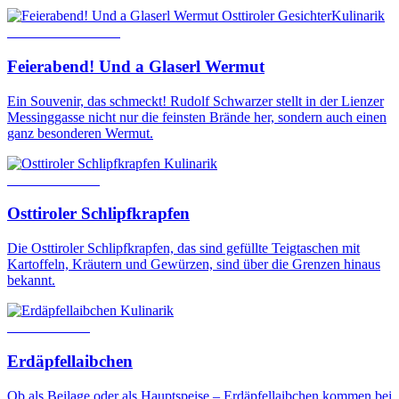
Osttiroler Gesichter
Kulinarik
19. November 2020
Feierabend! Und a Glaserl Wermut
Ein Souvenir, das schmeckt! Rudolf Schwarzer stellt in der Lienzer
Messinggasse nicht nur die feinsten Brände her, sondern auch einen
ganz besonderen Wermut.
Kulinarik
5. Oktober 2021
Osttiroler Schlipfkrapfen
Die Osttiroler Schlipfkrapfen, das sind gefüllte Teigtaschen mit
Kartoffeln, Kräutern und Gewürzen, sind über die Grenzen hinaus
bekannt.
Kulinarik
21. März 2020
Erdäpfellaibchen
Ob als Beilage oder als Hauptspeise – Erdäpfellaibchen kommen bei