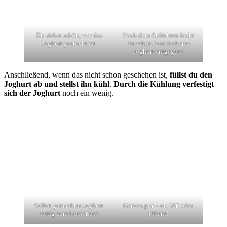
Du siehst schön, wie das
Nach dem Aufrühren lacht
Joghurt gestockt ist.
dir schon dein leckeres
Joghurt entgegen!
Anschließend, wenn das nicht schon geschehen ist,
füllst du den
Joghurt ab und stellst ihn kühl
.
Durch die Kühlung verfestigt
sich der Joghurt
noch ein wenig.
Selbst gemachter Joghurt
Genuss pur – ob Süß oder
fertig zum Genießen!
Pikant!