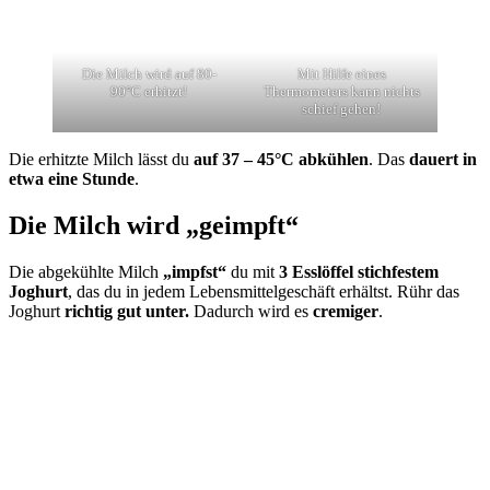
Die Milch wird auf 80-
Mit Hilfe eines
90°C erhitzt!
Thermometers kann nichts
schief gehen!
Die erhitzte Milch lässt du
auf 37 – 45°C abkühlen
. Das
dauert in
etwa eine Stunde
.
Die Milch wird „geimpft“
Die abgekühlte Milch
„impfst“
du mit
3 Esslöffel stichfestem
Joghurt
, das du in jedem Lebensmittelgeschäft erhältst. Rühr das
Joghurt
richtig gut unter.
Dadurch wird es
cremiger
.