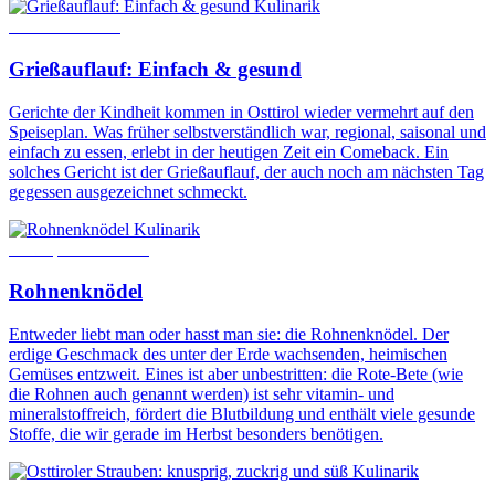
Kulinarik
18. Januar 2023
Grießauflauf: Einfach & gesund
Gerichte der Kindheit kommen in Osttirol wieder vermehrt auf den
Speiseplan. Was früher selbstverständlich war, regional, saisonal und
einfach zu essen, erlebt in der heutigen Zeit ein Comeback. Ein
solches Gericht ist der Grießauflauf, der auch noch am nächsten Tag
gegessen ausgezeichnet schmeckt.
Kulinarik
30. September 2022
Rohnenknödel
Entweder liebt man oder hasst man sie: die Rohnenknödel. Der
erdige Geschmack des unter der Erde wachsenden, heimischen
Gemüses entzweit. Eines ist aber unbestritten: die Rote-Bete (wie
die Rohnen auch genannt werden) ist sehr vitamin- und
mineralstoffreich, fördert die Blutbildung und enthält viele gesunde
Stoffe, die wir gerade im Herbst besonders benötigen.
Kulinarik
23. Februar 2022