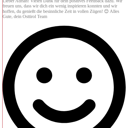
Lieber Adrian! Vielen Dank für dein positives Feedback dazu. Wir
freuen uns, dass wir dich ein wenig inspirieren konnten und wir
hoffen, du genießt die besinnliche Zeit in vollen Zügen! 😊 Alles
Gute, dein Osttirol Team