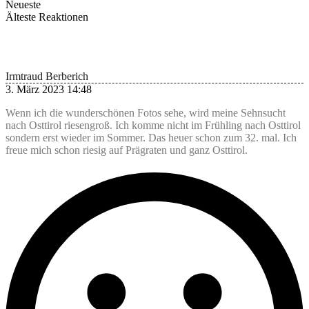
Neueste
Älteste
Reaktionen
Irmtraud Berberich
3. März 2023 14:48
Wenn ich die wunderschönen Fotos sehe, wird meine Sehnsucht
nach Osttirol riesengroß. Ich komme nicht im Frühling nach Osttirol
sondern erst wieder im Sommer. Das heuer schon zum 32. mal. Ich
freue mich schon riesig auf Prägraten und ganz Osttirol.