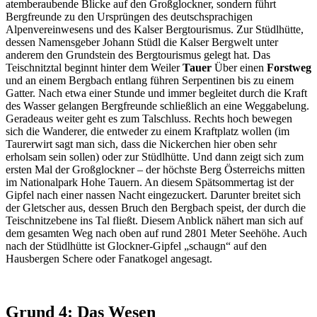
atemberaubende Blicke auf den Großglockner, sondern führt
Bergfreunde zu den Ursprüngen des deutschsprachigen
Alpenvereinwesens und des Kalser Bergtourismus. Zur Stüdlhütte,
dessen Namensgeber Johann Stüdl die Kalser Bergwelt unter
anderem den Grundstein des Bergtourismus gelegt hat. Das
Teischnitztal beginnt hinter dem Weiler
Tauer
Über einen
Forstweg
und an einem Bergbach entlang führen Serpentinen bis zu einem
Gatter. Nach etwa einer Stunde und immer begleitet durch die Kraft
des Wasser gelangen Bergfreunde schließlich an eine Weggabelung.
Geradeaus weiter geht es zum Talschluss. Rechts hoch bewegen
sich die Wanderer, die entweder zu einem Kraftplatz wollen (im
Taurerwirt sagt man sich, dass die Nickerchen hier oben sehr
erholsam sein sollen) oder zur Stüdlhütte. Und dann zeigt sich zum
ersten Mal der Großglockner – der höchste Berg Österreichs mitten
im Nationalpark Hohe Tauern. An diesem Spätsommertag ist der
Gipfel nach einer nassen Nacht eingezuckert. Darunter breitet sich
der Gletscher aus, dessen Bruch den Bergbach speist, der durch die
Teischnitzebene ins Tal fließt. Diesem Anblick nähert man sich auf
dem gesamten Weg nach oben auf rund 2801 Meter Seehöhe. Auch
nach der Stüdlhütte ist Glockner-Gipfel „schaugn“ auf den
Hausbergen Schere oder Fanatkogel angesagt.
Grund 4:
Das Wesen