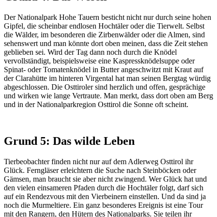
Der Nationalpark Hohe Tauern besticht nicht nur durch seine hohen
Gipfel, die scheinbar endlosen Hochtäler oder die Tierwelt. Selbst
die Wälder, im besonderen die Zirbenwälder oder die Almen, sind
sehenswert und man könnte dort oben meinen, dass die Zeit stehen
geblieben sei. Wird der Tag dann noch durch die Knödel
vervollständigt, beispielsweise eine Kaspressknödelsuppe oder
Spinat- oder Tomatenknödel in Butter angeschwitzt mit Kraut auf
der Clarahütte im hinteren Virgental hat man seinen Bergtag würdig
abgeschlossen. Die Osttiroler sind herzlich und offen, gesprächige
und wirken wie lange Vertraute. Man merkt, dass dort oben am Berg
und in der Nationalparkregion Osttirol die Sonne oft scheint.
Grund 5:
Das
wilde Leben
Tierbeobachter finden nicht nur auf dem Adlerweg Osttirol ihr
Glück. Ferngläser erleichtern die Suche nach Steinböcken
oder
Gämsen, man braucht sie aber nicht zwingend. Wer Glück hat und
den vielen einsameren Pfaden durch die Hochtäler folgt, darf sich
auf ein Rendezvous mit den Vierbeinern einstellen. Und da sind ja
noch die Murmeltiere. Ein ganz besonderes Ereignis ist eine Tour
mit den Rangern, den Hütern des Nationalparks. Sie teilen ihr