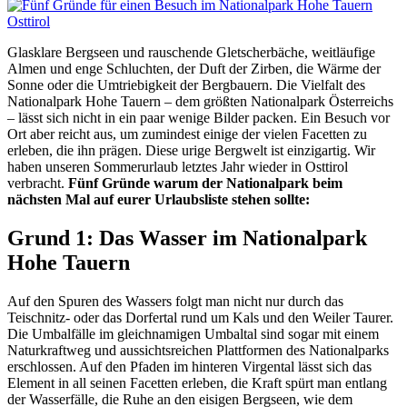
Glasklare Bergseen und rauschende Gletscherbäche, weitläufige
Almen und enge Schluchten, der Duft der Zirben, die Wärme der
Sonne oder die Umtriebigkeit der Bergbauern. Die Vielfalt des
Nationalpark Hohe Tauern – dem größten Nationalpark Österreichs
– lässt sich nicht in ein paar wenige Bilder packen. Ein Besuch vor
Ort aber reicht aus, um zumindest einige der vielen Facetten zu
erleben, die ihn prägen. Diese urige Bergwelt ist einzigartig. Wir
haben unseren Sommerurlaub letztes Jahr wieder in Osttirol
verbracht.
Fünf Gründe warum der Nationalpark beim
nächsten Mal auf eurer Urlaubsliste stehen sollte:
Grund 1: Das Wasser
im Nationalpark
Hohe Tauern
Auf den Spuren des Wassers folgt man nicht nur durch das
Teischnitz- oder das Dorfertal rund um Kals und den Weiler Taurer.
Die Umbalfälle im gleichnamigen Umbaltal sind sogar mit einem
Naturkraftweg und aussichtsreichen Plattformen des Nationalparks
erschlossen. Auf den Pfaden im hinteren Virgental lässt sich das
Element in all seinen Facetten erleben, die Kraft spürt man entlang
der Wasserfälle, die Ruhe an den eisigen Bergseen, wie dem