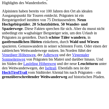
Highlights des Wanderdorfes.
Alpinisten haben bereits vor 100 Jahren den Ort als idealen
Ausgangspunkt für Touren entdeckt. Prägraten ist ein
Bergsteigerdorf inmitten von 75 Dreitausendern.
Neun
Hochgebirgstäler
,
20 Schutzhütten
,
50 Wander- und
Spazierwege
. Diese Fakten sprechen für sich. Aber du musst nicht
unbedingt ein waghalsiger Bergsteiger sein, um den Urlaub in
Prägraten zu genießen. Durch
schöne Täler wandern
, in
gastfreundlichen Hütten
einkehren, durch
Wald und Wiesen
spazieren. Genusswandern in seiner schönsten Form. Oder einen der
zahlreichen
Weitwanderwege nutzen. Im Norden führt der
Venediger Höhenweg
, der
Adlerweg
und der
Virgentaler
Sonnseitenweg
von Prägraten bis Matrei und darüber hinaus. Und
im Süden der
Lasörling Höhenweg
und der neue
Leuchtturm
unter
den Weitwanderwegen, der
Iseltrail
. Ebenfalls neu ist der
HochTirolTrail
vom Südtiroler Ahrntal bis nach Prägraten – ein
grenzüberschreitender Weitwanderweg
auf historischen Pfaden.