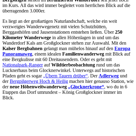
im Kurs. All das wird immer begleitet vom herrlichen Blick auf die
überragenden 3.000er.
Es liegt an der großartigen Naturlandschaft, welche ein weit
verzweigtes Wanderwegenetz mit vielen Schutzhütten,
Berggasthöfen und Jausenstationen entstehen ließen. Über
250
Kilometer Wanderwege
in allen Höhenlagen in und um das
Wanderdorf Kals am Großglockner stehen zur Auswahl. Mit den
Kalser Bergbahnen
gelangt man mühelos hinauf auf den
Europa
Panoramaweg
, einem idealen
Familienwanderweg
mit Blick auf
eine Bergkulisse mit 60 Dreitausendern. Oder es geht mit
Nationalpark-Ranger
auf
Wildtierbeobachtung
rund um das
Lucknerhaus beim Glocknerwinkel. Unterwegs auf historischen
Pfaden geht es sogar
„Übern Tauern drüber“
. Der
Adlerweg
und
der
Bergpilgerweg Hoch & Heilig
machen hier genauso Station, wie
der
neue Höhenweitwanderweg
„Glocknerkrone“
, wo du in 6
Etappen das Dorf umrundest – König Großglockner immer im
Blick.