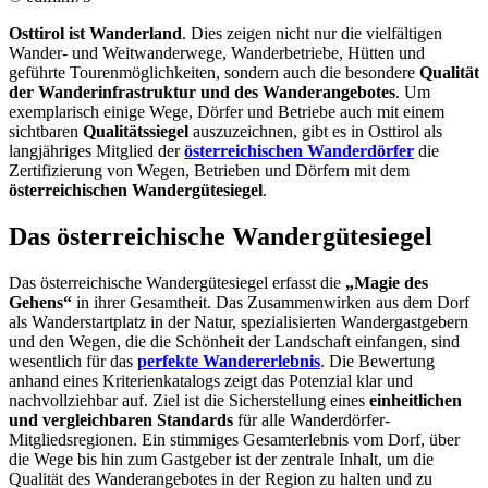
Osttirol ist Wanderland
. Dies zeigen nicht nur die vielfältigen
Wander- und Weitwanderwege, Wanderbetriebe, Hütten und
geführte Tourenmöglichkeiten, sondern auch die besondere
Qualität
der Wanderinfrastruktur und des Wanderangebotes
. Um
exemplarisch einige Wege, Dörfer und Betriebe auch mit einem
sichtbaren
Qualitätssiegel
auszuzeichnen, gibt es in Osttirol als
langjähriges Mitglied der
österreichischen Wanderdörfer
die
Zertifizierung von Wegen, Betrieben und Dörfern mit dem
österreichischen Wandergütesiegel
.
Das österreichische Wandergütesiegel
Das österreichische Wandergütesiegel erfasst die
„Magie des
Gehens“
in ihrer Gesamtheit. Das Zusammenwirken aus dem Dorf
als Wanderstartplatz in der Natur, spezialisierten Wandergastgebern
und den Wegen, die die Schönheit der Landschaft einfangen, sind
wesentlich für das
perfekte Wandererlebnis
. Die Bewertung
anhand eines Kriterienkatalogs zeigt das Potenzial klar und
nachvollziehbar auf. Ziel ist die Sicherstellung eines
einheitlichen
und vergleichbaren Standards
für alle Wanderdörfer-
Mitgliedsregionen. Ein stimmiges Gesamterlebnis vom Dorf, über
die Wege bis hin zum Gastgeber ist der zentrale Inhalt, um die
Qualität des Wanderangebotes in der Region zu halten und zu