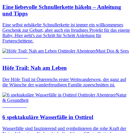
Eine liebevolle Schnullerkette häkeln – Anleitung
und Tipps
Eine selbst gehäkelte Schnullerkette ist immer ein willkommenes
Geschenk zur Geburt, aber auch ein freudiges Projekt für das eigene
Baby. Hier geht's zur Schritt für Schritt Anleitung für
Fortgeschrittene.
Osttiroler Abenteuer
Must Dos & Sees
24. Mai 2024
Höfe Trail: Nah am Leben
Der Höfe Trail ist Österreichs erster Weitwanderweg, der ganz auf
die Wünsche der wanderfreudigen Familie zugeschnitten ist.
Osttiroler Abenteuer
Natur
& Gesundheit
16. Juli 2024
6 spektakuläre Wasserfälle in Osttirol
Wasserfälle sind faszinierend und symbolisieren die rohe Kraft der