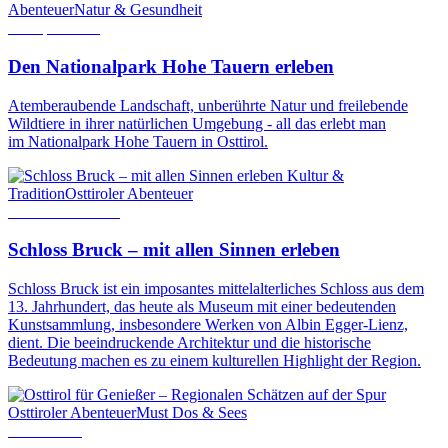
Abenteuer
Natur & Gesundheit
22. April 2016
Den Nationalpark Hohe Tauern erleben
Atemberaubende Landschaft, unberührte Natur und freilebende
Wildtiere in ihrer natürlichen Umgebung - all das erlebt man
im Nationalpark Hohe Tauern in Osttirol.
Kultur &
Tradition
Osttiroler Abenteuer
19. Oktober 2018
Schloss Bruck – mit allen Sinnen erleben
Schloss Bruck ist ein imposantes mittelalterliches Schloss aus dem
13. Jahrhundert, das heute als Museum mit einer bedeutenden
Kunstsammlung, insbesondere Werken von Albin Egger-Lienz,
dient. Die beeindruckende Architektur und die historische
Bedeutung machen es zu einem kulturellen Highlight der Region.
Osttiroler Abenteuer
Must Dos & Sees
2. Juli 2026