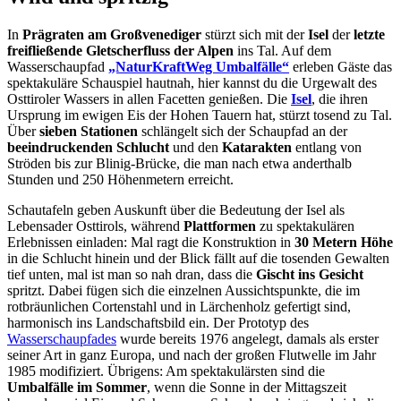
In
Prägraten am Großvenediger
stürzt sich mit der
Isel
der
letzte
freifließende Gletscherfluss der Alpen
ins Tal. Auf dem
Wasserschaupfad
„NaturKraftWeg Umbalfälle“
erleben Gäste das
spektakuläre Schauspiel hautnah, hier kannst du die Urgewalt des
Osttiroler Wassers in allen Facetten genießen. Die
Isel
, die ihren
Ursprung im ewigen Eis der Hohen Tauern hat, stürzt tosend zu Tal.
Über
sieben Stationen
schlängelt sich der Schaupfad an der
beeindruckenden Schlucht
und den
Katarakten
entlang von
Ströden bis zur Blinig-Brücke, die man nach etwa anderthalb
Stunden und 250 Höhenmetern erreicht.
Schautafeln geben Auskunft über die Bedeutung der Isel als
Lebensader Osttirols, während
Plattformen
zu spektakulären
Erlebnissen einladen: Mal ragt die Konstruktion in
30 Metern Höhe
in die Schlucht hinein und der Blick fällt auf die tosenden Gewalten
tief unten, mal ist man so nah dran, dass die
Gischt ins Gesicht
spritzt. Dabei fügen sich die einzelnen Aussichtspunkte, die im
rotbräunlichen Cortenstahl und in Lärchenholz gefertigt sind,
harmonisch ins Landschaftsbild ein. Der Prototyp des
Wasserschaupfades
wurde bereits 1976 angelegt, damals als erster
seiner Art in ganz Europa, und nach der großen Flutwelle im Jahr
1985 modifiziert. Übrigens: Am spektakulärsten sind die
Umbalfälle im Sommer
, wenn die Sonne in der Mittagszeit