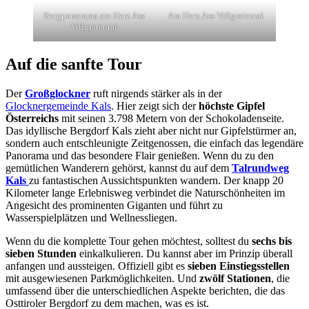
Bergpanorama am Herz Ass
Am Herz Ass Villgratental
Villgratental
Auf die sanfte Tour
Der
Großglockner
ruft nirgends stärker als in der
Glocknergemeinde Kals
. Hier zeigt sich der
höchste Gipfel
Österreichs
mit seinen 3.798 Metern von der Schokoladenseite.
Das idyllische Bergdorf Kals zieht aber nicht nur Gipfelstürmer an,
sondern auch entschleunigte Zeitgenossen, die einfach das legendäre
Panorama und das besondere Flair genießen. Wenn du zu den
gemütlichen Wanderern gehörst, kannst du auf dem
Talrundweg
Kals
zu fantastischen Aussichtspunkten wandern. Der knapp 20
Kilometer lange Erlebnisweg verbindet die Naturschönheiten im
Angesicht des prominenten Giganten und führt zu
Wasserspielplätzen und Wellnessliegen.
Wenn du die komplette Tour gehen möchtest, solltest du
sechs bis
sieben Stunden
einkalkulieren. Du kannst aber im Prinzip überall
anfangen und aussteigen. Offiziell gibt es
sieben Einstiegsstellen
mit ausgewiesenen Parkmöglichkeiten. Und
zwölf Stationen
, die
umfassend über die unterschiedlichen Aspekte berichten, die das
Osttiroler Bergdorf zu dem machen, was es ist.