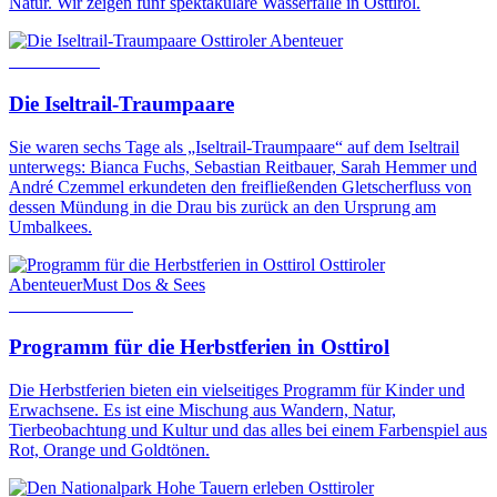
Natur. Wir zeigen fünf spektakuläre Wasserfälle in Osttirol.
Osttiroler Abenteuer
22. Juli 2025
Die Iseltrail-Traumpaare
Sie waren sechs Tage als „Iseltrail-Traumpaare“ auf dem Iseltrail
unterwegs: Bianca Fuchs, Sebastian Reitbauer, Sarah Hemmer und
André Czemmel erkundeten den freifließenden Gletscherfluss von
dessen Mündung in die Drau bis zurück an den Ursprung am
Umbalkees.
Osttiroler
Abenteuer
Must Dos & Sees
16. Oktober 2024
Programm für die Herbstferien in Osttirol
Die Herbstferien bieten ein vielseitiges Programm für Kinder und
Erwachsene. Es ist eine Mischung aus Wandern, Natur,
Tierbeobachtung und Kultur und das alles bei einem Farbenspiel aus
Rot, Orange und Goldtönen.
Osttiroler