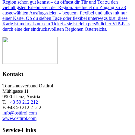
Region schon gut kennst – du öffnest dir Tür und Tor zu den
vielfältigsten Erlebnissen der Region. Sie bietet dir Zugang zu 23
ausgewählten Ausflugszielen – bequem, flexibel und alles mit nur
einer Karte. Ob du sieben Tage oder flexibel unterwegs bist: diese
Karte ist mehr als nur ein Ticket - sie ist dein persönlicher VIP-Pass
durch eine der eindrucksvollsten Regionen Österreichs.
Kontakt
Tourismusverband Osttirol
Mühlgasse 11
9900 Lienz, Austria
T.
+43 50 212 212
F. +43 50 212 212 2
info@osttirol.com
www.osttirol.com
Service-Links