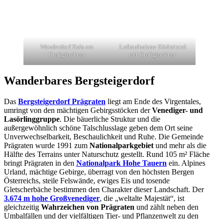
Wanderdorf Kals am
Luftaufnahme Ködnitztal
Großglockner
mit Großglockner
Wanderbares Bergsteigerdorf
Das
Bergsteigerdorf Prägraten
liegt am Ende des Virgentales,
umringt von den mächtigen Gebirgsstöcken der
Venediger- und
Lasörlinggruppe
. Die bäuerliche Struktur und die
außergewöhnlich schöne Talschlusslage geben dem Ort seine
Unverwechselbarkeit, Beschaulichkeit und Ruhe. Die Gemeinde
Prägraten wurde 1991 zum
Nationalparkgebiet
und mehr als die
Hälfte des Terrains unter Naturschutz gestellt. Rund 105 m² Fläche
bringt Prägraten in den
Nationalpark Hohe Tauern
ein. Alpines
Urland, mächtige Gebirge, überragt von den höchsten Bergen
Österreichs, steile Felswände, ewiges Eis und tosende
Gletscherbäche bestimmen den Charakter dieser Landschaft. Der
3.674 m hohe Großvenediger
, die „weltalte Majestät“, ist
gleichzeitig
Wahrzeichen von Prägraten
und zählt neben den
Umbalfällen und der vielfältigen Tier- und Pflanzenwelt zu den