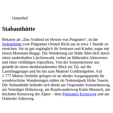
Ortnerhof
Stabanthütte
Bekannt als „Das Schlössl im Herzen von Prägraten“, ist die
Stabanthütte
vom Prägratner Ortsteil Bichl aus in etwa 1 Stunde zu
erreichen. Sie ist gut zugänglich für Senioren und Kinder, sogar mit
einem Mountain-Buggy. Die Wanderung zur Hütte führt dich durch
einen zauberhaften Lärchenwald, vorbei an blühenden Almwiesen
und einer vielfältigen Alpenflora. Von der Sonnenterrasse aus
genießt du einen atemberaubenden Blick ins Tal, auf die
Lasörlinggruppe und bis hin zum Matreier Goldriedgebiet. Auf
1.777 Metern Seehöhe gelegen ist sie idealer Ausgangspunkt für
wunderschöne Wanderungen mitten im Nationalpark Hohe Tauern.
Die Stabanthütte befindet sich direkt am Virgentaler Sonnseitenweg,
am Venediger Höhenweg, am Rundwanderweg Katin-Maurach, am
höchsten Kreuzweg der Alpen – dem
Prägratner Kreuzweg
und am
Osttiroler Adlerweg.