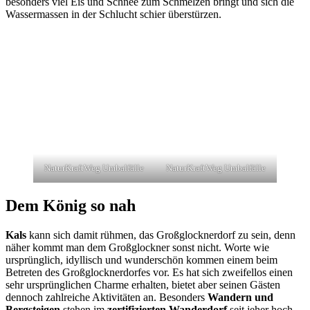
besonders viel Eis und Schnee zum Schmelzen bringt und sich die
Wassermassen in der Schlucht schier überstürzen.
NaturKraftWeg Umbalfälle
NaturKraftWeg Umbalfälle
Dem König so nah
Kals
kann sich damit rühmen, das Großglocknerdorf zu sein, denn
näher kommt man dem Großglockner sonst nicht. Worte wie
ursprünglich, idyllisch und wunderschön kommen einem beim
Betreten des Großglocknerdorfes vor. Es hat sich zweifellos einen
sehr ursprünglichen Charme erhalten, bietet aber seinen Gästen
dennoch zahlreiche Aktivitäten an. Besonders
Wandern und
Bergsteigen
stehen im
zertifizierten Wanderdorf
seit jeher hoch