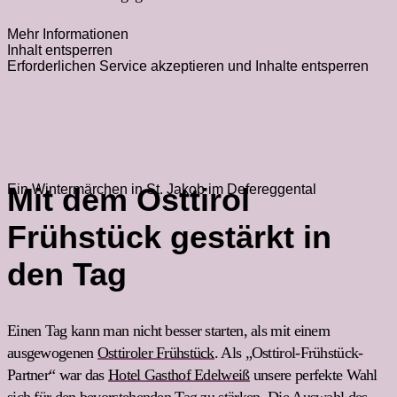
Mehr Informationen
Inhalt entsperren
Erforderlichen Service akzeptieren und Inhalte entsperren
Ein Wintermärchen in St. Jakob im Defereggental
Mit dem Osttirol
Frühstück gestärkt in
den Tag
Einen Tag kann man nicht besser starten, als mit einem
ausgewogenen
Osttiroler
Frühstück
. Als „Osttirol-Frühstück-
Partner“ war das
Hotel Gasthof Edelweiß
unsere perfekte Wahl
sich für den bevorstehenden Tag zu stärken. Die Auswahl des