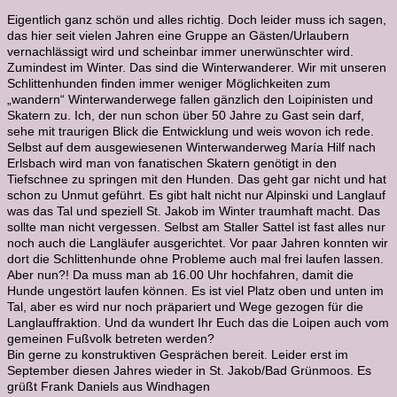
Eigentlich ganz schön und alles richtig. Doch leider muss ich sagen,
das hier seit vielen Jahren eine Gruppe an Gästen/Urlaubern
vernachlässigt wird und scheinbar immer unerwünschter wird.
Zumindest im Winter. Das sind die Winterwanderer. Wir mit unseren
Schlittenhunden finden immer weniger Möglichkeiten zum
„wandern“ Winterwanderwege fallen gänzlich den Loipinisten und
Skatern zu. Ich, der nun schon über 50 Jahre zu Gast sein darf,
sehe mit traurigen Blick die Entwicklung und weis wovon ich rede.
Selbst auf dem ausgewiesenen Winterwanderweg María Hilf nach
Erlsbach wird man von fanatischen Skatern genötigt in den
Tiefschnee zu springen mit den Hunden. Das geht gar nicht und hat
schon zu Unmut geführt. Es gibt halt nicht nur Alpinski und Langlauf
was das Tal und speziell St. Jakob im Winter traumhaft macht. Das
sollte man nicht vergessen. Selbst am Staller Sattel ist fast alles nur
noch auch die Langläufer ausgerichtet. Vor paar Jahren konnten wir
dort die Schlittenhunde ohne Probleme auch mal frei laufen lassen.
Aber nun?! Da muss man ab 16.00 Uhr hochfahren, damit die
Hunde ungestört laufen können. Es ist viel Platz oben und unten im
Tal, aber es wird nur noch präpariert und Wege gezogen für die
Langlauffraktion. Und da wundert Ihr Euch das die Loipen auch vom
gemeinen Fußvolk betreten werden?
Bin gerne zu konstruktiven Gesprächen bereit. Leider erst im
September diesen Jahres wieder in St. Jakob/Bad Grünmoos. Es
grüßt Frank Daniels aus Windhagen