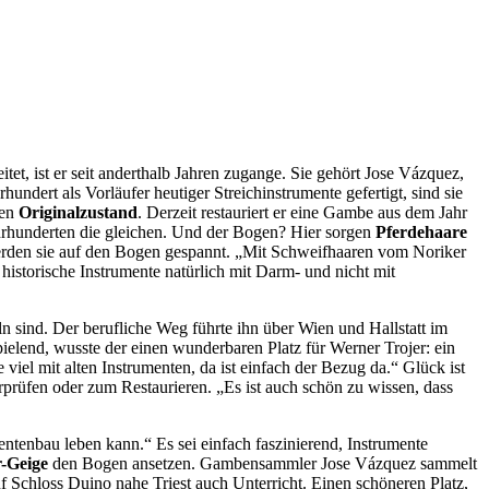
tet, ist er seit anderthalb Jahren zugange. Sie gehört Jose Vázquez,
hundert als Vorläufer heutiger Streichinstrumente gefertigt, sind sie
den
Originalzustand
. Derzeit restauriert er eine Gambe aus dem Jahr
hrhunderten die gleichen. Und der Bogen? Hier sorgen
Pferdehaare
erden sie auf den Bogen gespannt. „Mit Schweifhaaren vom Noriker
 historische Instrumente natürlich mit Darm- und nicht mit
.
n sind. Der berufliche Weg führte ihn über Wien und Hallstatt im
pielend, wusste der einen wunderbaren Platz für Werner Trojer: ein
 viel mit alten Instrumenten, da ist einfach der Bezug da.“ Glück ist
rprüfen oder zum Restaurieren. „Es ist auch schön zu wissen, dass
ntenbau leben kann.“ Es sei einfach faszinierend, Instrumente
r-Geige
den Bogen ansetzen. Gambensammler Jose Vázquez sammelt
auf Schloss Duino nahe Triest auch Unterricht. Einen schöneren Platz,