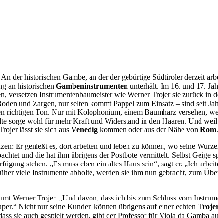
An der historischen Gambe, an der der gebürtige Südtiroler derzeit arbei
ng an historischen
Gambeninstrumenten
unterhält. Im 16. und 17. Jahr
nen, versetzen Instrumentenbaumeister wie Werner Trojer sie zurück in 
Boden und Zargen, nur selten kommt Pappel zum Einsatz – sind seit Ja
den richtigen Ton. Nur mit Kolophonium, einem Baumharz versehen, w
Kälte sorge wohl für mehr Kraft und Widerstand in den Haaren. Und weil
rojer lässt sie sich aus
Venedig
kommen oder aus der Nähe von
Rom
zen: Er genießt es, dort arbeiten und leben zu können, wo seine Wurzel
chtet und die hat ihm übrigens der Postbote vermittelt. Selbst Geige s
fügung stehen. „Es muss eben ein altes Haus sein“, sagt er. „Ich arbeite
 früher viele Instrumente abholte, werden sie ihm nun gebracht, zum Übe
umt Werner Trojer. „Und davon, dass ich bis zum Schluss vom Instrume
super.“ Nicht nur seine Kunden können übrigens auf einer echten
Troje
, dass sie auch gespielt werden, gibt der Professor für Viola da Gamba 