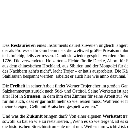
Das
Restaurieren
eines Instruments dauert zuweilen ungleich länger: 
der als Professor für Gambenmusik die weltweit größte Privatsammlu
teils brüchig, teils zerfressen. Damit sie wieder gespielt werden kön
1726. Die verwendeten Holzarten – Fichte für die Decke, Ahorn für 
aus dem chinesischen Hochland, aus Sibirien und der Mongolei für 
des Nachbarn geht’s nicht“, lacht Trojer – er hat’s ausprobiert. Die 
Stahlsaiten bespannt werden, arbeitet er auch hier wie anno dazumal. T
Die
Freiheit
in seiner Arbeit findet Werner Trojer eher im großen Gan
Salzkammergut zurück nach Süd- und Osttirol. Seine Werkstatt ist gepa
alter Hof in
Strassen
, in dem ihm drei Zimmer für seine Arbeit zur Ver
für ihn auch, dass er gar nicht mehr so viel reisen muss: Während er
meine Geigen, Celli und Bratschen gespielt werden.“
Und was die
Zukunft
bringen darf? Von einer eigenen
Werkstatt
trä
sowohl zu bauen wie zu restaurieren. „Wenn es so weitergeht, ist es 
die historischen Streichinstrumente nicht nur. Weil es ihm wichtig ist