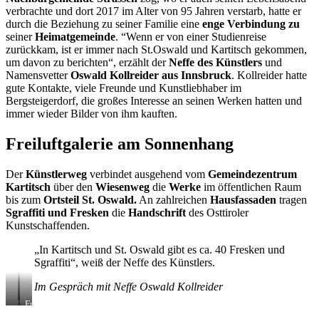
Kartitsch
Kollreider
verbrachte und dort 2017 im Alter von 95 Jahren verstarb, hatte er
Weg
durch die Beziehung zu seiner Familie eine
enge Verbindung zu
seiner
Heimatgemeinde
. “Wenn er von einer Studienreise
zurückkam, ist er immer nach St.Oswald und Kartitsch gekommen,
um davon zu berichten“, erzählt der
Neffe des Künstlers
und
Namensvetter
Oswald Kollreider aus Innsbruck
. Kollreider hatte
gute Kontakte, viele Freunde und Kunstliebhaber im
Bergsteigerdorf, die großes Interesse an seinen Werken hatten und
immer wieder Bilder von ihm kauften.
Freiluftgalerie am Sonnenhang
Der
Künstlerweg
verbindet ausgehend vom
Gemeindezentrum
Kartitsch
über den
Wiesenweg
die
Werke
im öffentlichen Raum
bis zum
Ortsteil St. Oswald.
An zahlreichen
Hausfassaden
tragen
Sgraffiti und Fresken
die
Handschrift
des Osttiroler
Kunstschaffenden.
„In Kartitsch und St. Oswald gibt es ca. 40 Fresken und
Sgraffiti“, weiß der Neffe des Künstlers.
Im Gespräch mit Neffe Oswald Kollreider
„Die
Fresko
Auferstehung
von