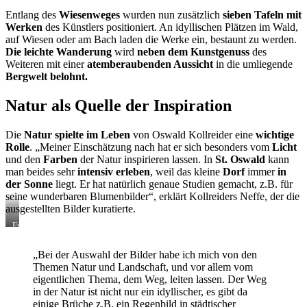
Christi“
Oswald
Entlang des
Wiesenweges
wurden nun zusätzlich
sieben Tafeln mit
–
Kollreider
Werken
des Künstlers positioniert. An idyllischen Plätzen im Wald,
Sgraffito
in
an
St.
auf Wiesen oder am Bach laden die Werke ein, bestaunt zu werden.
der
Oswald
Die leichte Wanderung
wird
neben dem Kunstgenuss
des
Kirche
Weiteren mit einer
atemberaubenden Aussicht
in die umliegende
Kartitsch
Bergwelt belohnt.
Natur als Quelle der Inspiration
Die
Natur spielte im Leben
von Oswald Kollreider eine
wichtige
Rolle
. „Meiner Einschätzung nach hat er sich besonders vom
Licht
und den
Farben
der Natur inspirieren lassen. In
St. Oswald
kann
man beides sehr
intensiv erleben
, weil das kleine
Dorf
immer
in
der Sonne
liegt. Er hat natürlich genaue Studien gemacht, z.B. für
seine wunderbaren Blumenbilder“, erklärt Kollreiders Neffe, der die
ausgestellten Bilder kuratierte.
Für
seine
Blumenbilder
„Bei der Auswahl der Bilder habe ich mich von den
hat
Themen Natur und Landschaft, und vor allem vom
Oswald
Kollreider
eigentlichen Thema, dem Weg, leiten lassen. Der Weg
genaue
in der Natur ist nicht nur ein idyllischer, es gibt da
Studien
einige Brüche z.B. ein Regenbild in städtischer