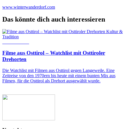
www.winterwanderdorf.com
Das könnte dich auch interessieren
Kultur &
Tradition
T
23. März 2020
1
Filme aus Osttirol – Watchlist mit Osttiroler
Drehorten
S
1
Die Watchlist mit Filmen aus Osttirol gegen Langeweile. Eine
K
Zeitreise von den 1970ern bis heute mit einem bunten Mix aus
d
Filmen, für die Osttirol als Drehort ausgewählt wurde.
B