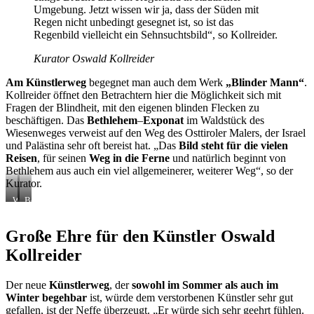
gemacht.
Umgebung. Jetzt wissen wir ja, dass der Süden mit
Regen nicht unbedingt gesegnet ist, so ist das
Regenbild vielleicht ein Sehnsuchtsbild“, so Kollreider.
Kurator Oswald Kollreider
Am Künstlerweg
begegnet man auch dem Werk
„Blinder Mann“
.
Kollreider öffnet den Betrachtern hier die Möglichkeit sich mit
Fragen der Blindheit, mit den eigenen blinden Flecken zu
beschäftigen. Das
Bethlehem
–
Exponat
im Waldstück des
Wiesenweges verweist auf den Weg des Osttiroler Malers, der Israel
und Palästina sehr oft bereist hat. „Das
Bild steht für die vielen
Reisen
, für seinen
Weg in die Ferne
und natürlich beginnt von
Bethlehem aus auch ein viel allgemeinerer, weiterer Weg“, so der
Kurator.
Werk
Bethlehem–
„Blinder
Exponat
Mann“
im
Große Ehre für den Künstler Oswald
entlang
Waldstück
des
des
Kollreider
Weges
Wiesenweges
Der neue
Künstlerweg
, der
sowohl im Sommer als auch im
Winter begehbar
ist, würde dem verstorbenen Künstler sehr gut
gefallen, ist der Neffe überzeugt. „Er würde sich sehr geehrt fühlen.