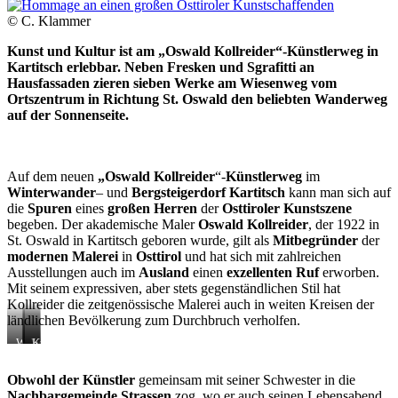
© C. Klammer
Kunst und Kultur ist am „Oswald Kollreider“-Künstlerweg in
Kartitsch erlebbar. Neben Fresken und Sgrafitti an
Hausfassaden zieren sieben Werke am Wiesenweg vom
Ortszentrum in Richtung St. Oswald den beliebten Wanderweg
auf der Sonnenseite.
Auf dem neuen
„Oswald Kollreider
“-
Künstlerweg
im
Winterwander
– und
Bergsteigerdorf Kartitsch
kann man sich auf
die
Spuren
eines
großen Herren
der
Osttiroler Kunstszene
begeben. Der akademische Maler
Oswald Kollreider
, der 1922 in
St. Oswald in Kartitsch geboren wurde, gilt als
Mitbegründer
der
modernen Malerei
in
Osttirol
und hat sich mit zahlreichen
Ausstellungen auch im
Ausland
einen
exzellenten Ruf
erworben.
Mit seinem expressiven, aber stets gegenständlichen Stil hat
Kollreider die zeitgenössische Malerei auch in weiten Kreisen der
ländlichen Bevölkerung zum Durchbruch verholfen.
Winterwandern
Winterwandern
Kunst
in
mit
und
traumhafter
Blick
Natur
Obwohl der Künstler
gemeinsam mit seiner Schwester in die
Naturlandschaft
zum
am
Nachbargemeinde Strassen
zog, wo er auch seinen Lebensabend
Dorf
Oswald