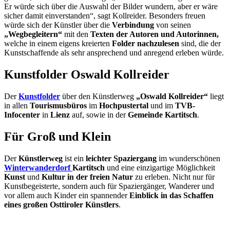
Er würde sich über die Auswahl der Bilder wundern, aber er wäre
sicher damit einverstanden“, sagt Kollreider. Besonders freuen
würde sich der Künstler über die
Verbindung
von seinen
„Wegbegleitern“
mit den
Texten der Autoren und Autorinnen,
welche in einem eigens kreierten
Folder nachzulesen
sind, die der
Kunstschaffende als sehr ansprechend und anregend erleben würde.
Kunstfolder Oswald Kollreider
Der
Kunstfolder
über den Künstlerweg
„Oswald Kollreider“
liegt
in allen
Tourismusbüros
im
Hochpustertal
und im
TVB-
Infocenter
in
Lienz
auf, sowie in der
Gemeinde Kartitsch
.
Für Groß und Klein
Der
Künstlerweg
ist ein
leichter Spaziergang
im wunderschönen
Winterwanderdorf
Kartitsch
und eine einzigartige Möglichkeit
Kunst
und
Kultur in der freien Natur
zu erleben. Nicht nur für
Kunstbegeisterte, sondern auch für Spaziergänger, Wanderer und
vor allem auch Kinder ein spannender
Einblick in das Schaffen
eines großen Osttiroler Künstlers
.