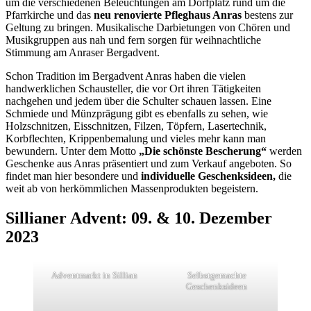
um die verschiedenen Beleuchtungen am Dorfplatz rund um die
Pfarrkirche und das
neu renovierte Pfleghaus Anras
bestens zur
Geltung zu bringen. Musikalische Darbietungen von Chören und
Musikgruppen aus nah und fern sorgen für weihnachtliche
Stimmung am Anraser Bergadvent.
Schon Tradition im Bergadvent Anras haben die vielen
handwerklichen Schausteller, die vor Ort ihren Tätigkeiten
nachgehen und jedem über die Schulter schauen lassen. Eine
Schmiede und Münzprägung gibt es ebenfalls zu sehen, wie
Holzschnitzen, Eisschnitzen, Filzen, Töpfern, Lasertechnik,
Korbflechten, Krippenbemalung und vieles mehr kann man
bewundern. Unter dem Motto
„Die schönste Bescherung“
werden
Geschenke aus Anras präsentiert und zum Verkauf angeboten. So
findet man hier besondere und
individuelle Geschenksideen,
die
weit ab von herkömmlichen Massenprodukten begeistern.
Sillianer Advent: 09. & 10. Dezember
2023
Adventmarkt in Sillian
Selbstgemachte
Geschenksideen