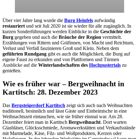
Über vier Jahre lang wurde die
Burg Heinfels
aufwändig
restauriert
und seit Juli 2020 ist sie wieder für alle zugänglich. In
kurzen Sonderführungen werden Einblicke in die
Geschichte der
Burg
gegeben und auch die
Bräuche der Region
vermittelt.
Erzählungen von Rittern und Gräfinnen, von Macht und Reichtum,
Verlust und Verfall faszinieren Groß und Klein. Neben dem
geführten Rundgang
gibt es auch die Möglichkeit, die Burg auf
eigene Faust zu erkunden und von Plattformen und Türmen
Ausblicke auf die
Winterlandschaften des
Hochpustertals
zu
genießen.
Wie es früher war – Bergweihnacht in
Kartitsch
: 28. Dezember 2023
Das
Bergsteigerdorf Kartitsch
zeigt sich auch nach Weihnachten
traditionell, besinnlich und lässt Gäste und Einheimische in eine
Weihnachtszeit eintauchen, wie sie früher einmal war. Am 28.
Dezember feiert man in Kartitsch
Bergweihnacht
. Dort warten
Glasbläser, Glücksschmiede, Aromawerkstätten und Verkaufsstände
mit Marmelade, Käse, Filz- und Wollprodukten, Kerzen oder
Holzfiguren. In der lebenden Werkstätte im Gemeindesaal kann man