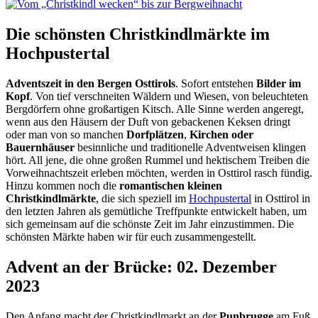
Die schönsten Christkindlmärkte im
Hochpustertal
Adventszeit in den Bergen Osttirols
. Sofort entstehen
Bilder im
Kopf
. Von tief verschneiten Wäldern und Wiesen, von beleuchteten
Bergdörfern ohne großartigen Kitsch. Alle Sinne werden angeregt,
wenn aus den Häusern der Duft von gebackenen Keksen dringt
oder man von so manchen
Dorfplätzen
,
Kirchen oder
Bauernhäuser
besinnliche und traditionelle Adventweisen klingen
hört. All jene, die ohne großen Rummel und hektischem Treiben die
Vorweihnachtszeit erleben möchten, werden in Osttirol rasch fündig.
Hinzu kommen noch die
romantischen kleinen
Christkindlmärkte
, die sich speziell im
Hochpustertal
in Osttirol in
den letzten Jahren als gemütliche Treffpunkte entwickelt haben, um
sich gemeinsam auf die schönste Zeit im Jahr einzustimmen. Die
schönsten Märkte haben wir für euch zusammengestellt.
Advent an der Brücke: 02. Dezember
2023
Den Anfang macht der Christkindlmarkt an der
Punbrugge
am Fuß