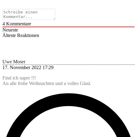
4
Kommentare
Neueste
Älteste
Reaktionen
Uwe Moser
17. November 2022 17:29
Find ich super !!!
An alle frohe Weihnachten und a volles Glasl.