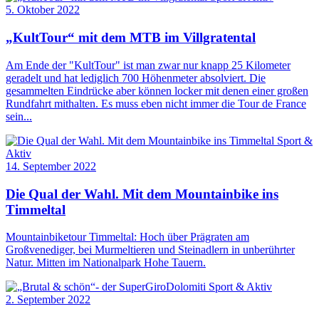
5. Oktober 2022
„KultTour“ mit dem MTB im Villgratental
Am Ende der "KultTour" ist man zwar nur knapp 25 Kilometer
geradelt und hat lediglich 700 Höhenmeter absolviert. Die
gesammelten Eindrücke aber können locker mit denen einer großen
Rundfahrt mithalten. Es muss eben nicht immer die Tour de France
sein...
Sport &
Aktiv
14. September 2022
Die Qual der Wahl. Mit dem Mountainbike ins
Timmeltal
Mountainbiketour Timmeltal: Hoch über Prägraten am
Großvenediger, bei Murmeltieren und Steinadlern in unberührter
Natur. Mitten im Nationalpark Hohe Tauern.
Sport & Aktiv
2. September 2022