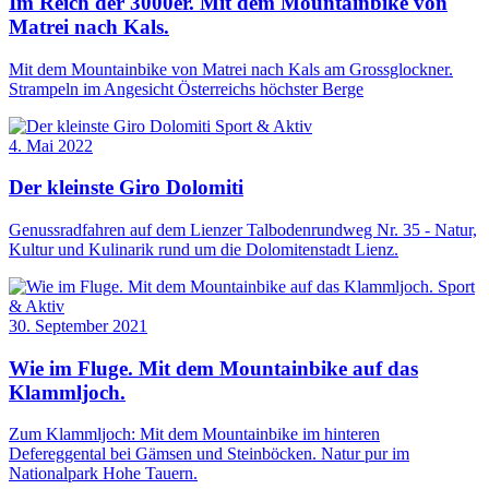
Im Reich der 3000er. Mit dem Mountainbike von
Matrei nach Kals.
Mit dem Mountainbike von Matrei nach Kals am Grossglockner.
Strampeln im Angesicht Österreichs höchster Berge
Sport & Aktiv
4. Mai 2022
Der kleinste Giro Dolomiti
Genussradfahren auf dem Lienzer Talbodenrundweg Nr. 35 - Natur,
Kultur und Kulinarik rund um die Dolomitenstadt Lienz.
Sport
& Aktiv
30. September 2021
Wie im Fluge. Mit dem Mountainbike auf das
Klammljoch.
Zum Klammljoch: Mit dem Mountainbike im hinteren
Defereggental bei Gämsen und Steinböcken. Natur pur im
Nationalpark Hohe Tauern.