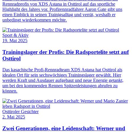
Rennradprofis von XDS Astana in Osttirol auf das sportliche
Highlight des Jahres vor. Profirennradfahrer Aaron Gate gibt uns
einen Einblick in seinen Trainigsalltag und verrät, weshalb er
unbedingt wiederkommen möchte.
Sport & Aktiv
19. Mai 2025
Trainingslager der Profis: Die Radsportelite setzt auf
Osttirol
Das kasachische Profi-Rennradteam XDS Astana hat Osttirol als
idealen Ort für sein sechswöchiges Trainingslager gewählt. Hier
werden Kraft und Ausdauer aufgebaut und neue Energie getankt,
um bei den kommenden Rennen Spitzenleistungen abrufen zu
können.
Osttiroler Gesichter
2. Mai 2025
Zwei Generationen, eine Leidenschaft: Werner und