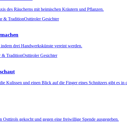
raxis des Räucherns mit heimischen Kräutern und Pflanzen.
r & Tradition
Osttiroler Gesichter
rmachen
 indem drei Handwerkskünste vereint werden.
r & Tradition
Osttiroler Gesichter
schaut
 die Kulissen und einen Blick auf die Finger eines Schnitzers gibt es in
n Osttirols gekocht und gegen eine freiwillige Spende ausgegeben.