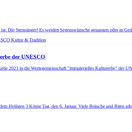
 ist: Die Sternsinger! Es werden Segenswünsche gesungen oder in Ged
Kultur & Tradition
turerbe der UNESCO
 wurde 2023 in die Wertegemeinschaft "immaterielles Kulturerbe" de
m Heiligen 3 König Tag, den 6. Januar. Viele Bräuche und Riten gibt e