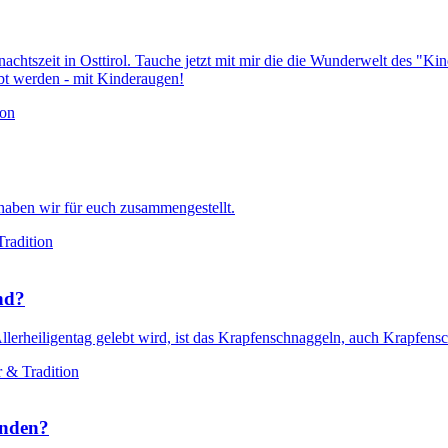
chtszeit in Osttirol. Tauche jetzt mit mir die die Wunderwelt des "Ki
ebt werden - mit Kinderaugen!
ion
 haben wir für euch zusammengestellt.
Tradition
nd?
llerheiligentag gelebt wird, ist das Krapfenschnaggeln, auch Krapfen
r & Tradition
unden?